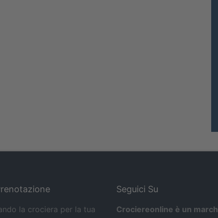
Prenotazione
Seguici Su
ando la crociera per la tua
Crociereonline è un march