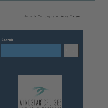
Home
Compagnie
Aroya Cruises
Search
Search