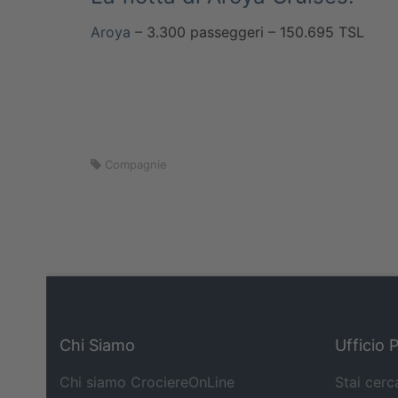
Aroya
– 3.300 passeggeri – 150.695 TSL
Compagnie
Chi Siamo
Ufficio 
Chi siamo CrociereOnLine
Stai cerc