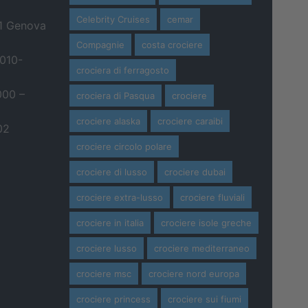
Celebrity Cruises
cemar
21 Genova
Compagnie
costa crociere
 010-
crociera di ferragosto
000 –
crociera di Pasqua
crociere
crociere alaska
crociere caraibi
02
crociere circolo polare
crociere di lusso
crociere dubai
crociere extra-lusso
crociere fluviali
crociere in italia
crociere isole greche
crociere lusso
crociere mediterraneo
crociere msc
crociere nord europa
crociere princess
crociere sui fiumi