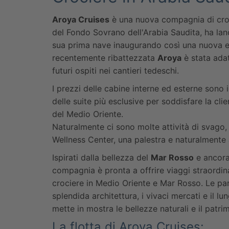
Aroya Cruises
è una nuova compagnia di croc
del Fondo Sovrano dell'Arabia Saudita, ha la
sua prima nave inaugurando così una nuova e
recentemente ribattezzata
Aroya
è stata adat
futuri ospiti nei cantieri tedeschi.
I prezzi delle cabine interne ed esterne sono 
delle suite più esclusive per soddisfare la clie
del Medio Oriente.
Naturalmente ci sono molte attività di svago,
Wellness Center, una palestra e naturalmente 
Ispirati dalla bellezza del
Mar Rosso
e ancorat
compagnia è pronta a offrire viaggi straordina
crociere in Medio Oriente e Mar Rosso. Le pa
splendida architettura, i vivaci mercati e il l
mette in mostra le bellezze naturali e il patri
La flotta di Aroya Cruises: