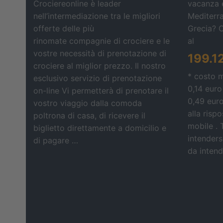
Crociereonline è leader
vacanza e
nell’intermediazione tra le migliori
Mediterra
offerte delle più
Grecia? 
rinomate compagnie di crociere e le
al
vostre necessità di prenotazione di
199.1
crociere al miglior prezzo. Il nostro
* costo 
esclusivo servizio di prenotazione
0,14 euro
on-line Vi permetterà di prenotare il
0,49 eur
vostro viaggio dalla comoda
alla risp
poltrona di casa, di ricevere il
mobile . 
biglietto direttamente a domicilio e
intendersi
di pagare …
da intende