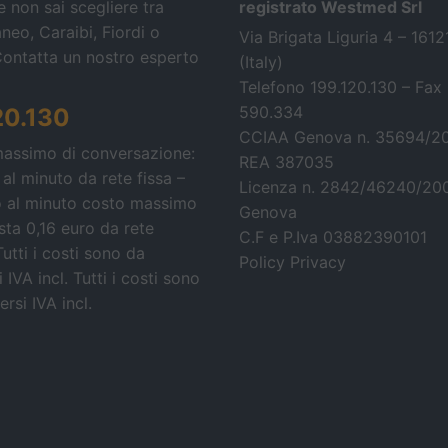
 non sai scegliere tra
registrato Westmed Srl
neo, Caraibi, Fiordi o
Via Brigata Liguria 4 – 161
Contatta un nostro esperto
(Italy)
Telefono 199.120.130 – Fax
590.334
20.130
CCIAA Genova n. 35694/2
massimo di conversazione:
REA 387035
 al minuto da rete fissa –
Licenza n. 2842/46240/20
o al minuto costo massimo
Genova
osta 0,16 euro da rete
C.F e P.Iva 03882390101
Tutti i costi sono da
Policy Privacy
 IVA incl.
Tutti i costi sono
rsi IVA incl.