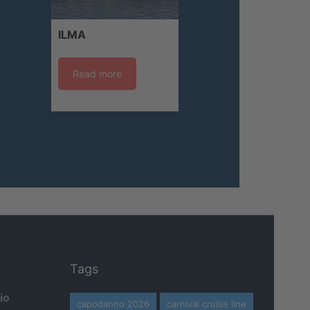
ILMA
Read more
Tags
io
capodanno 2026
carnival cruise line