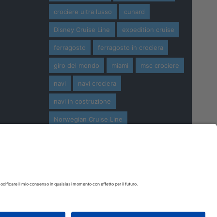
crociere ultra lusso
cunard
Disney Cruise Line
expedition cruise
ferragosto
ferragosto in crociera
giro del mondo
miami
msc crociere
navi
navi crociera
navi in costruzione
Norwegian Cruise Line
oceania cruises
Pasqua
Pasqua in crociera
princess cruises
Royal Caribbean
Seabourn Cruises
Silversea
viaggio di nozze