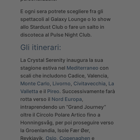
E ogni sera potrete scegliere fra gli
spettacoli al
Galaxy Lounge
o lo show
allo
Stardust Club
o fare un salto in
discoteca al
Pulse Night Club
.
Gli itinerari:
La Crystal Serenity inaugura la sua
stagione estiva nel
Mediterraneo
con
scali che includono Cadice, Valencia,
Monte Carlo
,
Livorno
,
Civitavecchia
,
La
Valletta
e il
Pireo
. Successivamente farà
rotta verso il
Nord Europa
,
intraprendendo un “Grand Journey”
oltre il Circolo Polare Artico fino a
Honningsvåg, per poi proseguire verso
la Groenlandia, Isole Fær Øer,
Reykjavik,
Oslo
,
Copenaghen
e