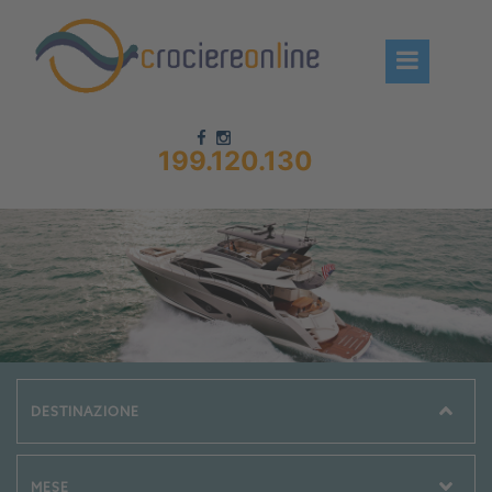
199.120.130
Chi siamo – CrociereOnLine
Destinazioni Crociere
Prenota crociere
News
Offerte crociere
Compagnie
Navi Crociera