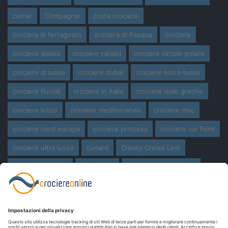
cemar
Compagnie
costa crociere
crociera di ferragosto
crociera di Pasqua
crociere
crociere alaska
crociere caraibi
crociere circolo polare
crociere di lusso
crociere dubai
crociere extra-lusso
crociere fluviali
crociere in italia
crociere isole greche
crociere lusso
crociere mediterraneo
crociere msc
crociere nord europa
crociere princess
crociere sui fiumi
crociere ultra lusso
cunard
Disney Cruise Line
expedition cruise
ferragosto
ferragosto in crociera
giro del mondo
miami
msc crociere
navi
navi crociera
navi in costruzione
Norwegian Cruise Line
oceania cruises
Pasqua
Pasqua in crociera