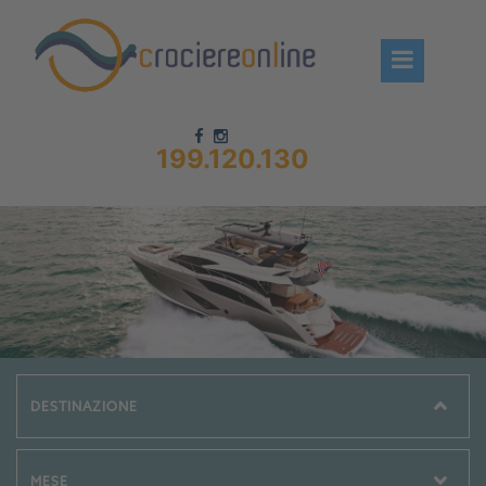
199.120.130
Chi siamo – CrociereOnLine
Destinazioni Crociere
Prenota crociere
News
Offerte crociere
Compagnie
Navi Crociera