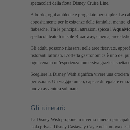
spettacolari della flotta Disney Cruise Line.
A bordo, ogni ambiente è progettato per stupire. Le ca
appositamente per le esigenze delle famiglie, mentre 
fiabesche. Tra le principali attrazioni spicca l’
AquaMo
spettacoli teatrali in stile Broadway, cinema, aree dedi
Gli adulti possono rilassarsi nelle aree riservate, appro
ristoranti raffinati. L’offerta gastronomica è uno dei pu
ogni cena in un’esperienza immersiva grazie a spettacol
Scegliere la Disney Wish significa vivere una crociera 
perfezione. Un viaggio unico, capace di regalare emozi
nuova avventura sul mare.
Gli itinerari:
La Disney Wish propone in inverno itinerari principalm
isola privata
Disney Castaway Cay
e nella nuova dest