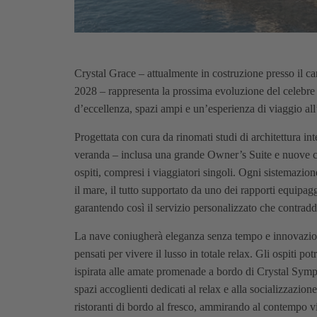
Crystal Grace
– attualmente in costruzione presso il can
2028 – rappresenta la prossima evoluzione del celebre a
d’eccellenza, spazi ampi e un’esperienza di viaggio all
Progettata con cura da rinomati studi di architettura inte
veranda – inclusa una grande Owner’s Suite e nuove ca
ospiti, compresi i viaggiatori singoli. Ogni sistemazi
il mare, il tutto supportato da uno dei rapporti equipaggi
garantendo così il servizio personalizzato che contradd
La nave coniugherà eleganza senza tempo e innovazion
pensati per vivere il lusso in totale relax. Gli ospiti 
ispirata alle amate promenade a bordo di Crystal Symph
spazi accoglienti dedicati al relax e alla socializzazion
ristoranti di bordo al fresco, ammirando al contempo v