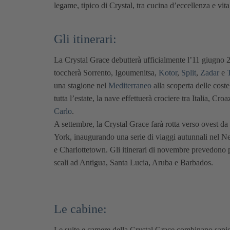
legame, tipico di Crystal, tra cucina d’eccellenza e vita
Gli itinerari:
La Crystal Grace debutterà ufficialmente l’11 giugno
toccherà Sorrento, Igoumenitsa,
Kotor
,
Split
,
Zadar
e
T
una stagione nel
Mediterraneo
alla scoperta delle coste
tutta l’estate, la nave effettuerà crociere tra Italia, C
Carlo
.
A settembre, la Crystal Grace farà rotta verso ovest d
York, inaugurando una serie di viaggi autunnali nel 
e Charlottetown. Gli itinerari di novembre prevedono
scali ad Antigua, Santa Lucia, Aruba e Barbados.
Le cabine:
Le suite e camere della Crystal Grace combinano sapie