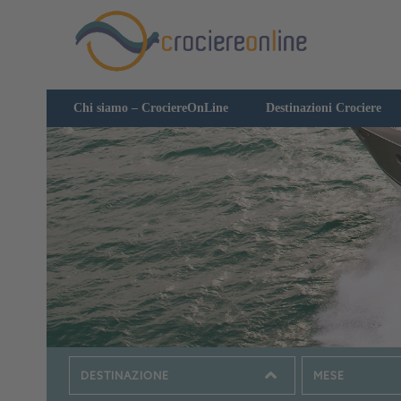
Chi siamo – CrociereOnLine
Destinazioni Crociere