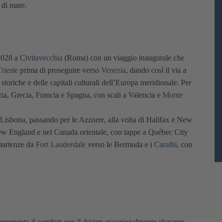
 di mare.
 2028 a
Civitavecchia
(Roma) con un viaggio inaugurale che
rieste
prima di proseguire verso
Venezia
, dando così il via a
 storiche e delle capitali culturali dell’Europa meridionale. Per
roazia, Grecia, Francia e Spagna, con scali a Valencia e
Monte
a Lisbona, passando per le Azzorre, alla volta di Halifax e New
New England e nel Canada orientale, con tappe a Québec City
 partenze da
Fort Lauderdale
verso le Bermuda e i
Caraibi
, con
ntemente il comfort con il design eccezionalmente elegante.