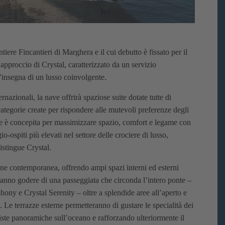
tiere Fincantieri di Marghera e il cui debutto è fissato per il
pproccio di Crystal, caratterizzato da un servizio
’insegna di un lusso coinvolgente.
rnazionali, la nave offrirà spaziose suite dotate tutte di
tegorie create per rispondere alle mutevoli preferenze degli
one è concepita per massimizzare spazio, comfort e legame con
o-ospiti più elevati nel settore delle crociere di lusso,
istingue Crystal.
e contemporanea, offrendo ampi spazi interni ed esterni
potranno godere di una passeggiata che circonda l’intero ponte –
ony e Crystal Serenity – oltre a splendide aree all’aperto e
e. Le terrazze esterne permetteranno di gustare le specialità dei
iste panoramiche sull’oceano e rafforzando ulteriormente il