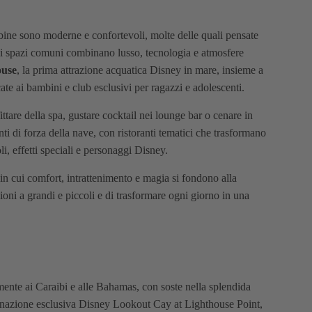
bine sono moderne e confortevoli, molte delle quali pensate
gli spazi comuni combinano lusso, tecnologia e atmosfere
use
, la prima attrazione acquatica Disney in mare, insieme a
cate ai bambini e club esclusivi per ragazzi e adolescenti.
fittare della spa, gustare cocktail nei lounge bar o cenare in
nti di forza della nave, con ristoranti tematici che trasformano
i, effetti speciali e personaggi Disney.
in cui comfort, intrattenimento e magia si fondono alla
oni a grandi e piccoli e di trasformare ogni giorno in una
ente ai Caraibi e alle Bahamas, con soste nella splendida
inazione esclusiva
Disney Lookout Cay at Lighthouse Point
,