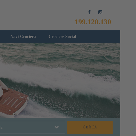
199.120.130
Navi Crociera
Crociere Social