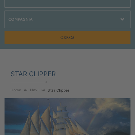
Crociere Social
STAR CLIPPER
Home
Navi
Star Clipper