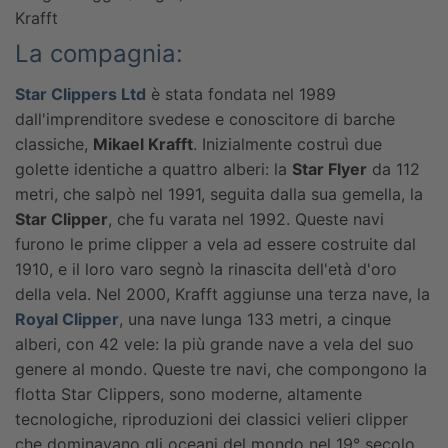
Krafft
La compagnia:
Star Clippers Ltd
è stata fondata nel 1989
dall'imprenditore svedese e conoscitore di barche
classiche,
Mikael Krafft
. Inizialmente costruì due
golette identiche a quattro alberi: la
Star Flyer
da 112
metri, che salpò nel 1991, seguita dalla sua gemella, la
Star Clipper
, che fu varata nel 1992. Queste navi
furono le prime clipper a vela ad essere costruite dal
1910, e il loro varo segnò la rinascita dell'età d'oro
della vela. Nel 2000, Krafft aggiunse una terza nave, la
Royal Clipper
, una nave lunga 133 metri, a cinque
alberi, con 42 vele: la più grande nave a vela del suo
genere al mondo. Queste tre navi, che compongono la
flotta Star Clippers, sono moderne, altamente
tecnologiche, riproduzioni dei classici velieri clipper
che dominavano gli oceani del mondo nel 19° secolo.