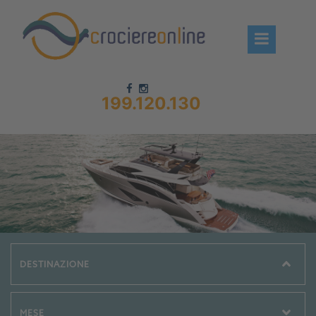
199.120.130
Chi siamo – CrociereOnLine
Destinazioni Crociere
Prenota crociere
News
Offerte crociere
Compagnie
Navi Crociera