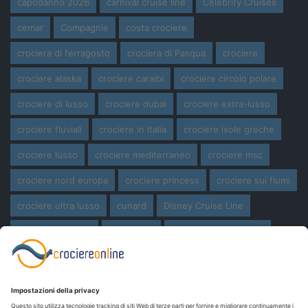
capodanno 2026
carnival cruise line
Celebrity Cruises
cemar
Compagnie
costa crociere
crociera di ferragosto
crociera di Pasqua
crociere
crociere alaska
crociere caraibi
crociere circolo polare
crociere di lusso
crociere dubai
crociere extra-lusso
crociere fluviali
crociere in italia
crociere isole greche
crociere lusso
crociere mediterraneo
crociere msc
crociere nord europa
crociere princess
crociere sui fiumi
crociere ultra lusso
cunard
Disney Cruise Line
expedition cruise
ferragosto
ferragosto in crociera
giro del mondo
miami
msc crociere
navi
navi crociera
navi in costruzione
Norwegian Cruise Line
oceania cruises
Pasqua
Pasqua in crociera