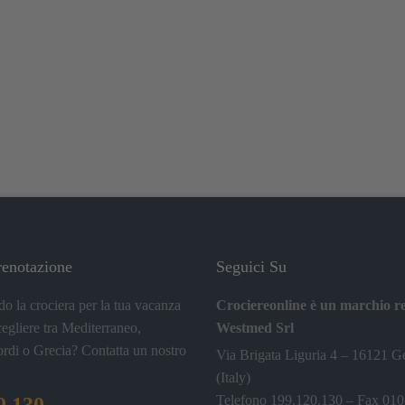
renotazione
Seguici Su
do la crociera per la tua vacanza
Crociereonline è un marchio re
cegliere tra Mediterraneo,
Westmed Srl
ordi o Grecia? Contatta un nostro
Via Brigata Liguria 4 – 16121 
(Italy)
Telefono 199.120.130 – Fax 01
0.130