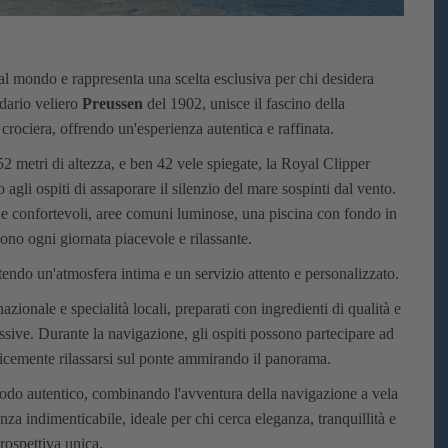
 al mondo e rappresenta una scelta esclusiva per chi desidera
ndario veliero
Preussen
del 1902, unisce il fascino della
rociera, offrendo un'esperienza autentica e raffinata.
52 metri di altezza, e ben 42 vele spiegate, la Royal Clipper
agli ospiti di assaporare il silenzio del mare sospinti dal vento.
ne confortevoli, aree comuni luminose, una piscina con fondo in
dono ogni giornata piacevole e rilassante.
endo un'atmosfera intima e un servizio attento e personalizzato.
azionale e specialità locali, preparati con ingredienti di qualità e
ssive. Durante la navigazione, gli ospiti possono partecipare ad
plicemente rilassarsi sul ponte ammirando il panorama.
 modo autentico, combinando l'avventura della navigazione a vela
enza indimenticabile, ideale per chi cerca eleganza, tranquillità e
prospettiva unica.