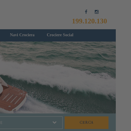
199.120.130
Navi Crociera
Crociere Social