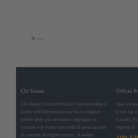
Navi
Chi Siamo
Ufficio P
Chi siamo CrociereOnLine Crociereonline è
Stai cercan
leader nell’intermediazione tra le migliori
e non sai s
offerte delle più rinomate compagnie di
Caraibi, Fi
crociere e le vostre necessità di prenotazione
esperto al
di crociere al miglior prezzo. Il nostro
199.12