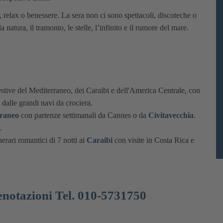
 relax o benessere. La sera non ci sono spettacoli, discoteche o
natura, il tramonto, le stelle, l’infinito e il rumore del mare.
gestive del Mediterraneo, dei Caraibi e dell'America Centrale, con
i dalle grandi navi da crociera.
raneo
con partenze settimanali da Cannes o da
Civitavecchia
.
.
erari romantici di 7 notti ai
Caraibi
con visite in Costa Rica e
enotazioni Tel. 010-5731750