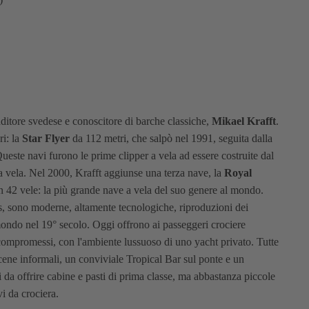
ditore svedese e conoscitore di barche classiche,
Mikael Krafft
.
ri: la
Star Flyer
da 112 metri, che salpò nel 1991, seguita dalla
Queste navi furono le prime clipper a vela ad essere costruite dal
lla vela. Nel 2000, Krafft aggiunse una terza nave, la
Royal
on 42 vele: la più grande nave a vela del suo genere al mondo.
s, sono moderne, altamente tecnologiche, riproduzioni dei
mondo nel 19° secolo. Oggi offrono ai passeggeri crociere
a compromessi, con l'ambiente lussuoso di uno yacht privato. Tutte
, cene informali, un conviviale Tropical Bar sul ponte e un
da offrire cabine e pasti di prima classe, ma abbastanza piccole
vi da crociera.