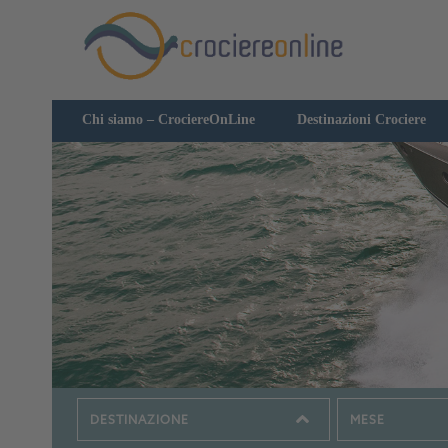
Chi siamo – CrociereOnLine
Destinazioni Crociere