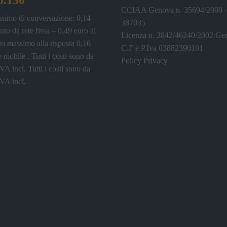
CCIAA Genova n. 35694/2000
ssimo di conversazione: 0,14
387035
uto da rete fissa – 0,49 euro al
Licenza n. 2842/46240/2002 Ge
o massimo alla risposta 0,16
C.F e P.Iva 03882390101
e mobile . Tutti i costi sono da
Policy Privacy
IVA incl.
Tutti i costi sono da
IVA incl.