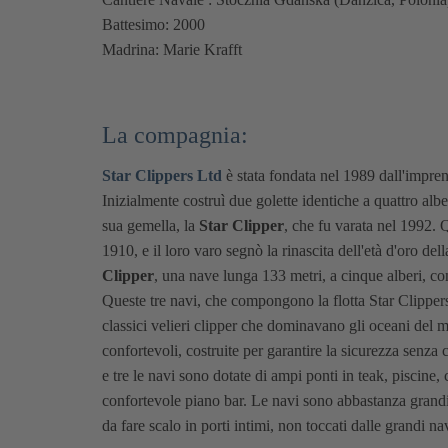
Battesimo: 2000
Madrina: Marie Krafft
La compagnia:
Star Clippers Ltd
è stata fondata nel 1989 dall'impren
Inizialmente costruì due golette identiche a quattro albe
sua gemella, la
Star Clipper
, che fu varata nel 1992. 
1910, e il loro varo segnò la rinascita dell'età d'oro de
Clipper
, una nave lunga 133 metri, a cinque alberi, c
Queste tre navi, che compongono la flotta Star Clipper
classici velieri clipper che dominavano gli oceani del 
confortevoli, costruite per garantire la sicurezza senz
e tre le navi sono dotate di ampi ponti in teak, piscine
confortevole piano bar. Le navi sono abbastanza grandi 
da fare scalo in porti intimi, non toccati dalle grandi na