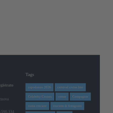
Tags
gistrato
capodanno 2026
carnival cruise line
Celebrity Cruises
cemar
Compagnie
Genova
costa crociere
crociera di ferragosto
0-590.334