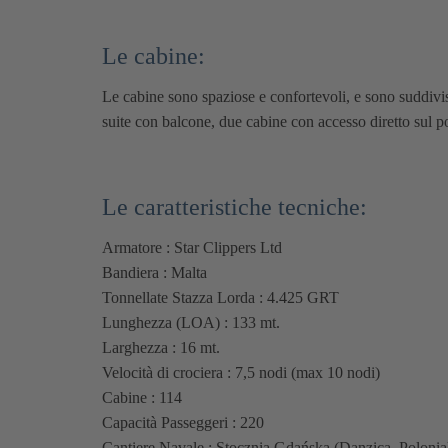
Le cabine:
Le cabine sono spaziose e confortevoli, e sono suddivis
suite con balcone, due cabine con accesso diretto sul p
Le caratteristiche tecniche:
Armatore : Star Clippers Ltd
Bandiera : Malta
Tonnellate Stazza Lorda : 4.425 GRT
Lunghezza (LOA) : 133 mt.
Larghezza : 16 mt.
Velocità di crociera : 7,5 nodi (max 10 nodi)
Cabine : 114
Capacità Passeggeri : 220
Cantiere Navale : Stocznia Gdańska (Danzica, Polonia