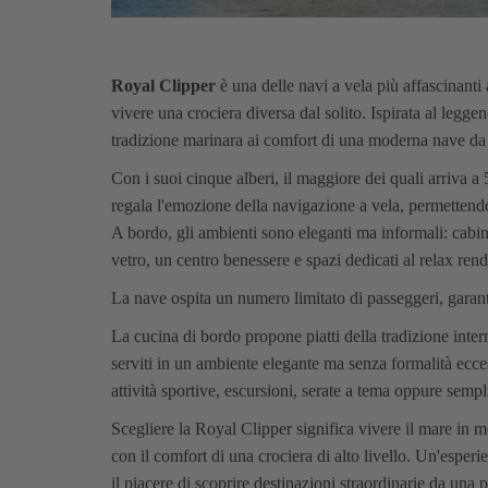
Royal Clipper
è una delle navi a vela più affascinanti
vivere una crociera diversa dal solito. Ispirata al legge
tradizione marinara ai comfort di una moderna nave da c
Con i suoi cinque alberi, il maggiore dei quali arriva a 
regala l'emozione della navigazione a vela, permettendo 
A bordo, gli ambienti sono eleganti ma informali: cabi
vetro, un centro benessere e spazi dedicati al relax ren
La nave ospita un numero limitato di passeggeri, garant
La cucina di bordo propone piatti della tradizione intern
serviti in un ambiente elegante ma senza formalità ecce
attività sportive, escursioni, serate a tema oppure sem
Scegliere la Royal Clipper significa vivere il mare in
con il comfort di una crociera di alto livello. Un'esperi
il piacere di scoprire destinazioni straordinarie da una 