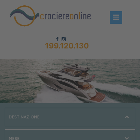
199.120.130
Chi siamo – CrociereOnLine
Destinazioni Crociere
Prenota crociere
News
Offerte crociere
Compagnie
Navi Crociera