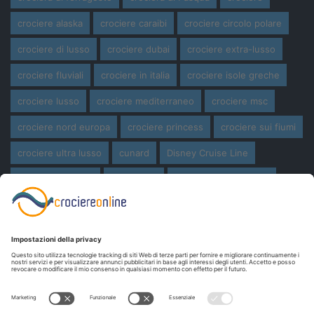
crociere alaska
crociere caraibi
crociere circolo polare
crociere di lusso
crociere dubai
crociere extra-lusso
crociere fluviali
crociere in italia
crociere isole greche
crociere lusso
crociere mediterraneo
crociere msc
crociere nord europa
crociere princess
crociere sui fiumi
crociere ultra lusso
cunard
Disney Cruise Line
expedition cruise
ferragosto
ferragosto in crociera
giro del mondo
miami
msc crociere
navi
navi crociera
navi in costruzione
Norwegian Cruise Line
oceania cruises
Pasqua
Pasqua in crociera
princess cruises
Royal Caribbean
Seabourn Cruises
Silversea
viaggio di nozze