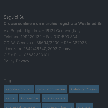
Seguici Su
Crociereonline è un marchio registrato Westmed Srl
Via Brigata Liguria 4 – 16121 Genova (Italy)
Telefono 199.120.130 – Fax 010-590.334
CCIAA Genova n. 35694/2000 – REA 387035
Licenza n. 2842/46240/2002 Genova
C.F e P.Iva 03882390101
Policy Privacy
Tags
capodanno 2026
carnival cruise line
Celebrity Cruises
cemar
Compagnie
costa crociere
crociera di ferragosto
crociera di Pasqua
crociere