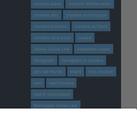
crociere lusso
crociere mediterraneo
crociere msc
crociere nord europa
crociere princess
crociere sui fiumi
crociere ultra lusso
cunard
Disney Cruise Line
expedition cruise
ferragosto
ferragosto in crociera
giro del mondo
miami
msc crociere
navi
navi crociera
navi in costruzione
Norwegian Cruise Line
oceania cruises
Pasqua
Pasqua in crociera
princess cruises