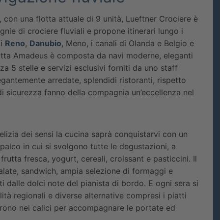
 con una flotta attuale di 9 unità, Lueftner Crociere è
e di crociere fluviali e propone itinerari lungo i
ci
Reno
,
Danubio
, Meno, i canali di Olanda e Belgio e
 flotta Amadeus è composta da navi moderne, eleganti
a 5 stelle e servizi esclusivi forniti da uno staff
egantemente arredate, splendidi ristoranti, rispetto
di sicurezza fanno della compagnia un’eccellenza nel
lizia dei sensi la cucina saprà conquistarvi con un
 palco in cui si svolgono tutte le degustazioni, a
utta fresca, yogurt, cereali, croissant e pasticcini. Il
alate, sandwich, ampia selezione di formaggi e
i dalle dolci note del pianista di bordo. E ogni sera si
tà regionali e diverse alternative compresi i piatti
orrono nei calici per accompagnare le portate ed