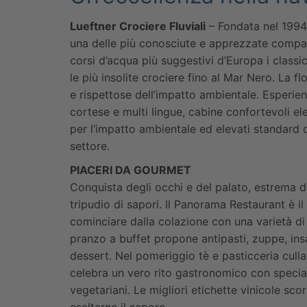
Lueftner Crociere Fluviali
– Fondata nel 1994,
una delle più conosciute e apprezzate compagni
corsi d’acqua più suggestivi d’Europa i classi
le più insolite crociere fino al Mar Nero. La
e rispettose dell’impatto ambientale. Esperienz
cortese e multi lingue, cabine confortevoli el
per l’impatto ambientale ed elevati standard 
settore.
PIACERI DA GOURMET
Conquista degli occhi e del palato, estrema de
tripudio di sapori. Il Panorama Restaurant è il
cominciare dalla colazione con una varietà di fr
pranzo a buffet propone antipasti, zuppe, ins
dessert. Nel pomeriggio tè e pasticceria cullat
celebra un vero rito gastronomico con speciali
vegetariani. Le migliori etichette vinicole sc