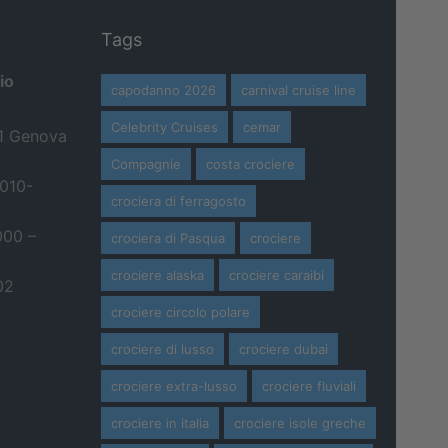
Tags
io
capodanno 2026
carnival cruise line
Celebrity Cruises
cemar
21 Genova
Compagnie
costa crociere
 010-
crociera di ferragosto
000 –
crociera di Pasqua
crociere
crociere alaska
crociere caraibi
02
crociere circolo polare
crociere di lusso
crociere dubai
crociere extra-lusso
crociere fluviali
crociere in italia
crociere isole greche