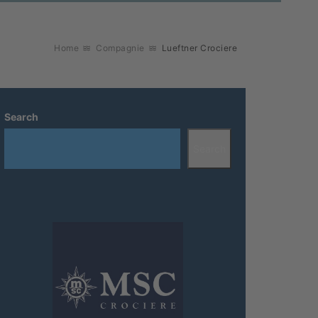
Home
Compagnie
Lueftner Crociere
Search
Search