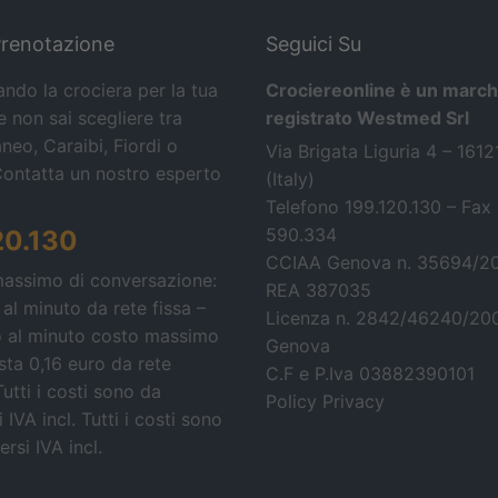
Prenotazione
Seguici Su
ando la crociera per la tua
Crociereonline è un march
 non sai scegliere tra
registrato Westmed Srl
neo, Caraibi, Fiordi o
Via Brigata Liguria 4 – 161
Contatta un nostro esperto
(Italy)
Telefono 199.120.130 – Fax
590.334
20.130
CCIAA Genova n. 35694/2
massimo di conversazione:
REA 387035
 al minuto da rete fissa –
Licenza n. 2842/46240/20
o al minuto costo massimo
Genova
osta 0,16 euro da rete
C.F e P.Iva 03882390101
Tutti i costi sono da
Policy Privacy
 IVA incl.
Tutti i costi sono
rsi IVA incl.