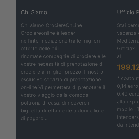
Chi Siamo
Ufficio 
Chi siamo CrociereOnLine
Stai cerc
Crociereonline è leader
vacanza e
nell’intermediazione tra le migliori
Mediterra
offerte delle più
Grecia? 
rinomate compagnie di crociere e le
al
vostre necessità di prenotazione di
199.1
crociere al miglior prezzo. Il nostro
* costo 
esclusivo servizio di prenotazione
0,14 euro
on-line Vi permetterà di prenotare il
0,49 eur
vostro viaggio dalla comoda
alla risp
poltrona di casa, di ricevere il
mobile . 
biglietto direttamente a domicilio e
intendersi
di pagare …
da intende