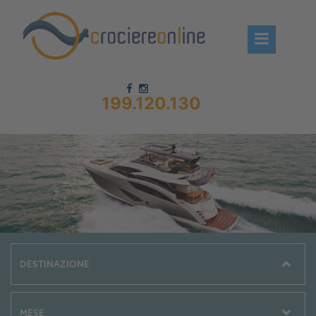
199.120.130
Chi siamo – CrociereOnLine
Destinazioni Crociere
Prenota crociere
News
Offerte crociere
Compagnie
Navi Crociera