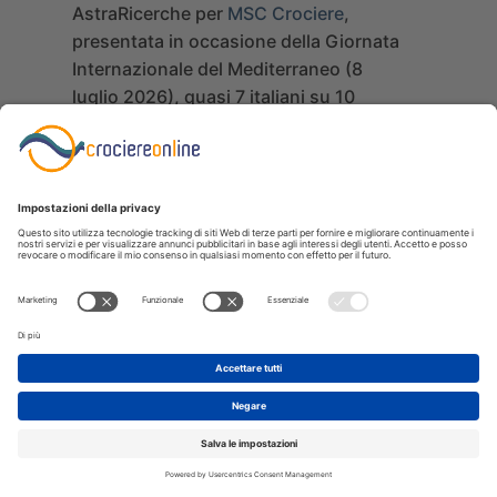
AstraRicerche per
MSC Crociere
,
presentata in occasione della Giornata
Internazionale del Mediterraneo (8
luglio 2026), quasi 7 italiani su 10
sognano una crociera, a fronte di
un’esperienza diretta ancora limitata
(18,3%).
«I risultati di questa ricerca evidenziano
un’evoluzione nelle modalità con cui gli
italiani scelgono le proprie vacanze.
Oggi la vacanza non è più solo la scelta
di una destinazione, ma la ricerca di
un’esperienza completa, semplice da
vivere, ricca di valore e capace di offrire
serenità in ogni fase del viaggio»,
commenta
Leonardo Massa
, Vice
President Southern Europe della