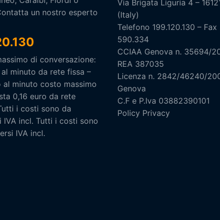
neo, Caraibi, Fiordi o
Via Brigata Liguria 4 – 161
Contatta un nostro esperto
(Italy)
Telefono 199.120.130 – Fax
590.334
20.130
CCIAA Genova n. 35694/2
massimo di conversazione:
REA 387035
 al minuto da rete fissa –
Licenza n. 2842/46240/20
o al minuto costo massimo
Genova
osta 0,16 euro da rete
C.F e P.Iva 03882390101
Tutti i costi sono da
Policy Privacy
 IVA incl.
Tutti i costi sono
rsi IVA incl.