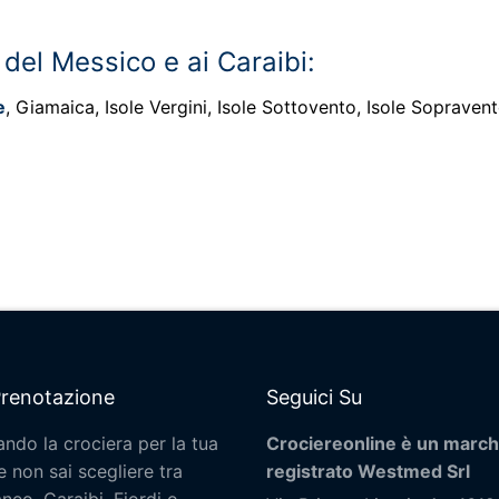
 del Messico e ai Caraibi:
e
, Giamaica, Isole Vergini, Isole Sottovento, Isole Sopraven
Prenotazione
Seguici Su
ando la crociera per la tua
Crociereonline è un march
 non sai scegliere tra
registrato Westmed Srl