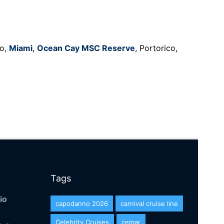
to,
Miami
,
Ocean Cay MSC Reserve
, Portorico,
Tags
io
capodanno 2026
carnival cruise line
Celebrity Cruises
cemar