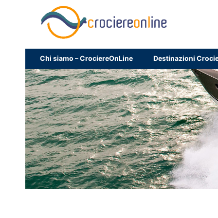
Chi siamo – CrociereOnLine
Destinazioni Croci