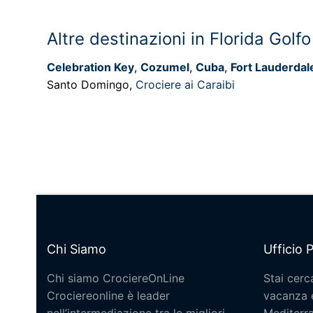
Altre destinazioni in Florida Golfo
Celebration Key
,
Cozumel
,
Cuba
,
Fort Lauderdal
Santo Domingo,
Crociere ai Caraibi
Chi Siamo
Ufficio 
Chi siamo CrociereOnLine
Stai cerc
Crociereonline è leader
vacanza e