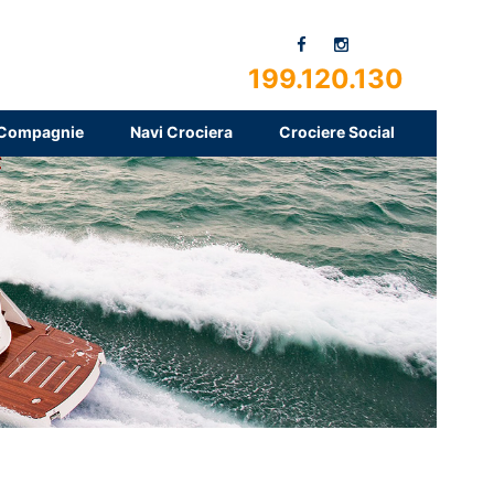
199.120.130
Compagnie
Navi Crociera
Crociere Social