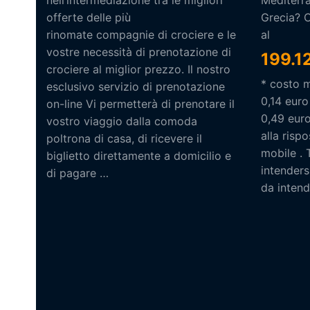
nell’intermediazione tra le migliori
Mediterra
offerte delle più
Grecia? 
rinomate compagnie di crociere e le
al
vostre necessità di prenotazione di
199.1
crociere al miglior prezzo. Il nostro
* costo 
esclusivo servizio di prenotazione
0,14 euro
on-line Vi permetterà di prenotare il
0,49 eur
vostro viaggio dalla comoda
alla risp
poltrona di casa, di ricevere il
mobile . 
biglietto direttamente a domicilio e
intendersi
di pagare …
da intende