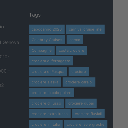
Tags
io
capodanno 2026
carnival cruise line
Celebrity Cruises
cemar
21 Genova
Compagnie
costa crociere
 010-
crociera di ferragosto
000 –
crociera di Pasqua
crociere
crociere alaska
crociere caraibi
02
crociere circolo polare
crociere di lusso
crociere dubai
crociere extra-lusso
crociere fluviali
crociere in italia
crociere isole greche