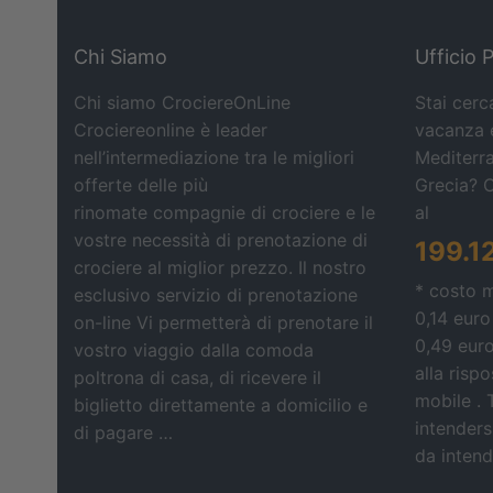
Chi Siamo
Ufficio 
Chi siamo CrociereOnLine
Stai cerc
Crociereonline è leader
vacanza e
nell’intermediazione tra le migliori
Mediterra
offerte delle più
Grecia? 
rinomate compagnie di crociere e le
al
vostre necessità di prenotazione di
199.1
crociere al miglior prezzo. Il nostro
* costo 
esclusivo servizio di prenotazione
0,14 euro
on-line Vi permetterà di prenotare il
0,49 eur
vostro viaggio dalla comoda
alla risp
poltrona di casa, di ricevere il
mobile . 
biglietto direttamente a domicilio e
intendersi
di pagare …
da intende