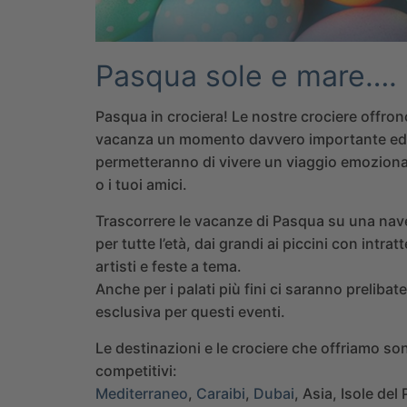
Pasqua sole e mare…. i
Pasqua in crociera! Le nostre crociere offron
vacanza un momento davvero importante ed u
permetteranno di vivere un viaggio emozionan
o i tuoi amici.
Trascorrere le vacanze di Pasqua su una nave
per tutte l’età, dai grandi ai piccini con intr
artisti e feste a tema.
Anche per i palati più fini ci saranno preliba
esclusiva per questi eventi.
Le destinazioni e le crociere che offriamo so
competitivi:
Mediterraneo
,
Caraibi
,
Dubai
, Asia, Isole del