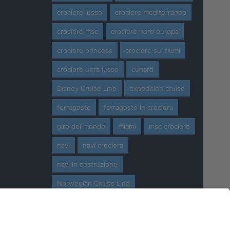
crociere lusso
crociere mediterraneo
crociere msc
crociere nord europa
crociere princess
crociere sui fiumi
crociere ultra lusso
cunard
Disney Cruise Line
expedition cruise
ferragosto
ferragosto in crociera
giro del mondo
miami
msc crociere
navi
navi crociera
navi in costruzione
Norwegian Cruise Line
oceania cruises
Pasqua
Pasqua in crociera
princess cruises