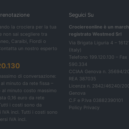
Prenotazione
Seguici Su
ando la crociera per la tua
Crociereonline è un march
 non sai scegliere tra
registrato Westmed Srl
neo, Caraibi, Fiordi o
Via Brigata Liguria 4 – 161
Contatta un nostro esperto
(Italy)
Telefono 199.120.130 – Fax
590.334
20.130
CCIAA Genova n. 35694/2
massimo di conversazione:
REA 387035
 al minuto da rete fissa –
Licenza n. 2842/46240/20
o al minuto costo massimo
Genova
osta 0,16 euro da rete
C.F e P.Iva 03882390101
Tutti i costi sono da
Policy Privacy
 IVA incl.
Tutti i costi sono
rsi IVA incl.