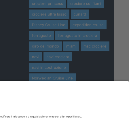
crociere princess
crociere sui fiumi
crociere ultra lusso
cunard
Disney Cruise Line
expedition cruise
ferragosto
ferragosto in crociera
giro del mondo
miami
msc crociere
navi
navi crociera
navi in costruzione
Norwegian Cruise Line
oceania cruises
Pasqua
Pasqua in crociera
princess cruises
Royal Caribbean
Seabourn Cruises
Silversea
viaggio di nozze