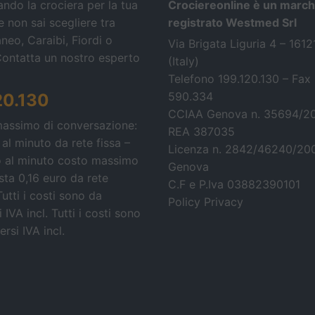
ando la crociera per la tua
Crociereonline è un march
 non sai scegliere tra
registrato Westmed Srl
neo, Caraibi, Fiordi o
Via Brigata Liguria 4 – 161
Contatta un nostro esperto
(Italy)
Telefono 199.120.130 – Fax
590.334
20.130
CCIAA Genova n. 35694/2
massimo di conversazione:
REA 387035
 al minuto da rete fissa –
Licenza n. 2842/46240/20
o al minuto costo massimo
Genova
osta 0,16 euro da rete
C.F e P.Iva 03882390101
Tutti i costi sono da
Policy Privacy
 IVA incl.
Tutti i costi sono
rsi IVA incl.