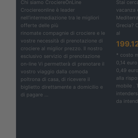
Chi siamo CrociereOnLine
Stai cerc
Crociereonline è leader
vacanza e
nell’intermediazione tra le migliori
Mediterra
offerte delle più
Grecia? 
rinomate compagnie di crociere e le
al
vostre necessità di prenotazione di
199.1
crociere al miglior prezzo. Il nostro
* costo 
esclusivo servizio di prenotazione
0,14 euro
on-line Vi permetterà di prenotare il
0,49 eur
vostro viaggio dalla comoda
alla risp
poltrona di casa, di ricevere il
mobile . 
biglietto direttamente a domicilio e
intendersi
di pagare …
da intende