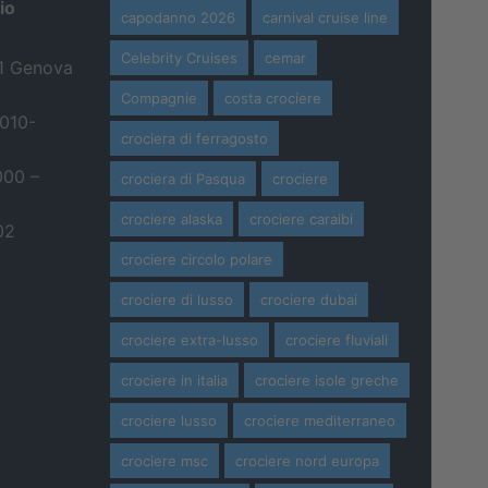
io
capodanno 2026
carnival cruise line
Celebrity Cruises
cemar
21 Genova
Compagnie
costa crociere
 010-
crociera di ferragosto
000 –
crociera di Pasqua
crociere
crociere alaska
crociere caraibi
02
crociere circolo polare
crociere di lusso
crociere dubai
crociere extra-lusso
crociere fluviali
crociere in italia
crociere isole greche
crociere lusso
crociere mediterraneo
crociere msc
crociere nord europa