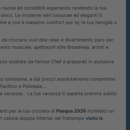
o nuove ed incredibili esperienze rendendo la tua
ico. Le moderne navi lussuose ed eleganti ti
te e con il massimo comfort per te, la tua famiglia o
da crociera vuol dire relax e divertimento puro per
imento musicale, spettacoli stile Broadway, artisti e
tezze studiate da famosi Chef e preparati in esclusiva
no tantissime, e dai prezzi assolutamente competitivi:
l Pacifico e Polinesia…
tua vacanza… La tua vacanza ti aspetta prenota subito
nti per la tua crociera di
Pasqua 2026
richiedici un
 in cabina doppia interna) nel frattempo
visita la