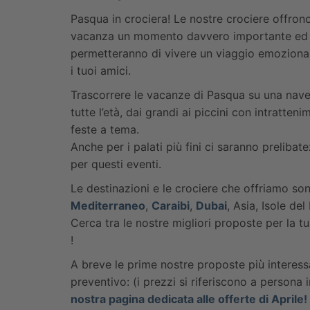
Pasqua in crociera! Le nostre crociere offron
vacanza un momento davvero importante ed un
permetteranno di vivere un viaggio emozionan
i tuoi amici.
Trascorrere le vacanze di Pasqua su una nave 
tutte l’età, dai grandi ai piccini con intratten
feste a tema.
Anche per i palati più fini ci saranno preliba
per questi eventi.
Le destinazioni e le crociere che offriamo so
Mediterraneo
,
Caraibi
,
Dubai
, Asia, Isole de
Cerca tra le nostre migliori proposte per la 
!
A breve le prime nostre proposte più interessa
preventivo: (i prezzi si riferiscono a persona
nostra pagina dedicata alle offerte di Aprile!