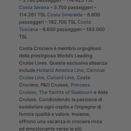
– 3.780 passeggeri – 114.425 TSL
Costa Serena
– 3.700 passeggeri –
114.261 TSL
Costa Smeralda
– 6.600
passeggeri – 182.700 TSL
Costa
Toscana
– 6.600 passeggeri – 183.000
TSL
Costa Crociere
è membro orgoglioso
della prestigiosa
World’s Leading
Cruise Lines
. Questa esclusiva alleanza
include
Holland America Line
,
Carnival
Cruise Line
,
Cunard Line
, Costa
Crociere, P&O Cruises,
Princess
Cruises
,
The Yachts of Seabourn
e Aida
Cruises. Condividendo la passione di
soddisfare ogni ospite e l’impegno di
fornire qualità e valore. Insieme,
offrono una vacanza in crociera ricca
ed emozionante verso le più