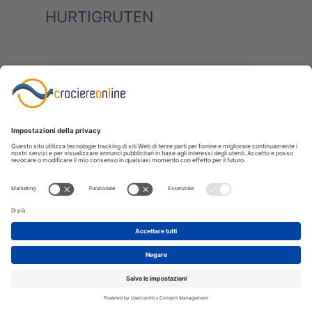
HURTIGRUTEN
Il Postale dei Fiordi
Hurtigruten
: in alcuni luoghi del mondo
la forza della creazione è stata più