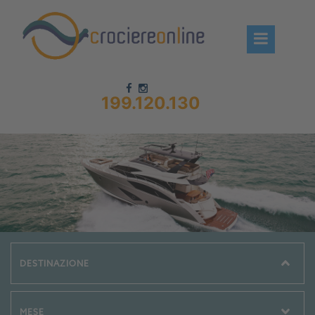
199.120.130
Chi siamo – CrociereOnLine
Destinazioni Crociere
Prenota crociere
News
Offerte crociere
Compagnie
Navi Crociera