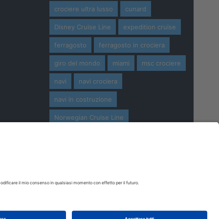
crociere ultra lusso
cunard
Disney Cruise Line
expedition cruise
ferragosto
ferragosto in crociera
giro del mondo
miami
msc crociere
navi
navi crociera
navi in costruzione
Norwegian Cruise Line
oceania cruises
Pasqua
Pasqua in crociera
princess cruises
Royal Caribbean
Seabourn Cruises
Silversea
viaggio di nozze