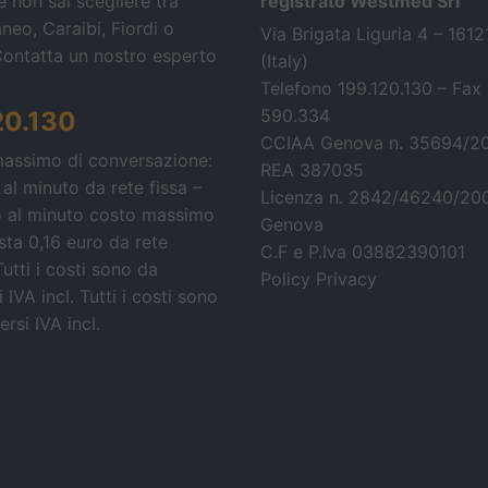
 non sai scegliere tra
registrato Westmed Srl
neo, Caraibi, Fiordi o
Via Brigata Liguria 4 – 161
Contatta un nostro esperto
(Italy)
Telefono 199.120.130 – Fax
590.334
20.130
CCIAA Genova n. 35694/2
massimo di conversazione:
REA 387035
 al minuto da rete fissa –
Licenza n. 2842/46240/20
o al minuto costo massimo
Genova
osta 0,16 euro da rete
C.F e P.Iva 03882390101
Tutti i costi sono da
Policy Privacy
 IVA incl.
Tutti i costi sono
rsi IVA incl.