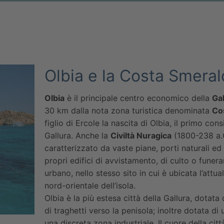
Olbia e la Costa Smera
Olbia
è il principale centro economico della
Gal
30 km dalla nota zona turistica denominata
Co
figlio di Ercole la nascita di Olbia, il primo c
Gallura. Anche la
Civiltà Nuragica
(1800-238 a.C
caratterizzato da vaste piane, porti naturali ed 
propri edifici di avvistamento, di culto o funera
urbano, nello stesso sito in cui è ubicata l’attual
nord-orientale dell’isola.
Olbia è la più estesa città della Gallura, dotata
di traghetti verso la penisola; inoltre dotata d
una discreta zona industriale. Il cuore della citt