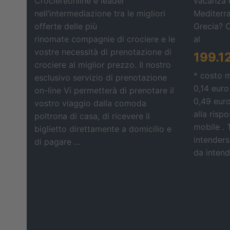
Crociereonline è leader
vacanza e
nell’intermediazione tra le migliori
Mediterra
offerte delle più
Grecia? 
rinomate compagnie di crociere e le
al
vostre necessità di prenotazione di
199.1
crociere al miglior prezzo. Il nostro
* costo 
esclusivo servizio di prenotazione
0,14 euro
on-line Vi permetterà di prenotare il
0,49 eur
vostro viaggio dalla comoda
alla risp
poltrona di casa, di ricevere il
mobile . 
biglietto direttamente a domicilio e
intendersi
di pagare …
da intende