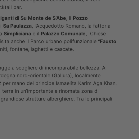
ktail bar.
iganti di Su Monte de S’Abe
, Il
Pozzo
di
Sa Paulazza
, l’Acquedotto Romano, la fattoria
ca
Simpliciana
e il
Palazzo Comunale
, Chiese
isita anche il Parco urbano polifunzionale “
Fausto
iti, fontane, laghetti e cascate.
piagge a scogliere di incomparabile bellezza. A
rdegna nord-orientale (Gallura), localmente
2 per mano del principe Ismaelita Karim Aga Khan,
 terra in un’importante e rinomata zona di
randiose strutture alberghiere. Tra le principali