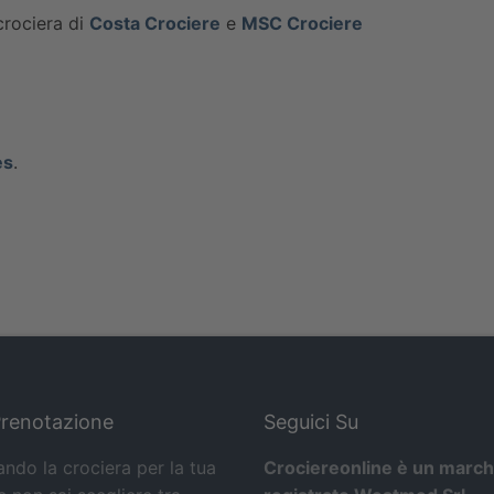
crociera di
Costa Crociere
e
MSC Crociere
es
.
Prenotazione
Seguici Su
ando la crociera per la tua
Crociereonline è un march