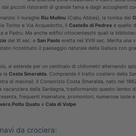
dai piccoli ristoranti di grande fama e dagli accoglienti coc
cinanze: il nuraghe
Riu Mulinu
(Cabu Abbas), la tomba dei
G
ia Torino e Via Acquedotto, il
Castello di Pedres
e quello 
a a Padru. Ma anche edifici ottocenteschi quali la bibliote
cio
del XI sec. e
San Paolo
eretta nel XVIII sec. Merita una v
tato ricostituito il paesaggio naturale della Gallura con gran
i più, si estende per un centinaio di chilometri alternando s
a la
Costa Smeralda
. Comprende il tratto costiero della Sa
etra di macina). Il Consorizio Costa Smeralda, nato nel 196
ria vacanziera della Sardegna, trasformando questo lembo di
resenta, frequenti insenature, promontori, numerose isole e g
vero
,
Poltu Quatu
e
Cala di Volpe
 navi da crociera: