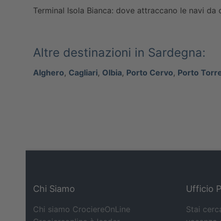
Terminal Isola Bianca: dove attraccano le navi da 
Altre destinazioni in Sardegna:
Alghero
,
Cagliari
,
Olbia
,
Porto Cervo
,
Porto Torr
Chi Siamo
Ufficio 
Chi siamo CrociereOnLine
Stai cerc