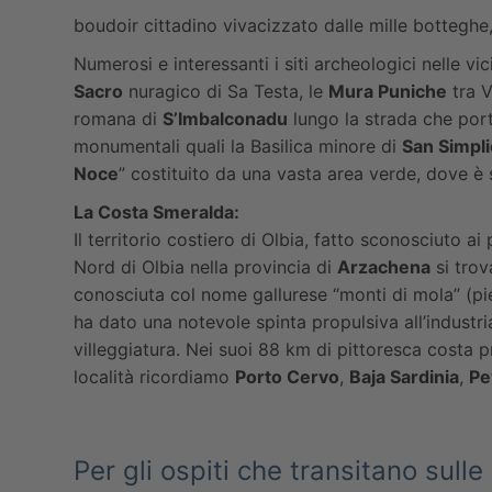
boudoir cittadino vivacizzato dalle mille botteghe, 
Numerosi e interessanti i siti archeologici nelle vi
Sacro
nuragico di Sa Testa, le
Mura Puniche
tra V
romana di
S’Imbalconadu
lungo la strada che port
monumentali quali la Basilica minore di
San Simpli
Noce
” costituito da una vasta area verde, dove è s
La Costa Smeralda:
Il territorio costiero di Olbia, fatto sconosciuto a
Nord di Olbia nella provincia di
Arzachena
si trov
conosciuta col nome gallurese “monti di mola” (pi
ha dato una notevole spinta propulsiva all’indust
villeggiatura. Nei suoi 88 km di pittoresca costa p
località ricordiamo
Porto Cervo
,
Baja Sardinia
,
Pe
Per gli ospiti che transitano sulle