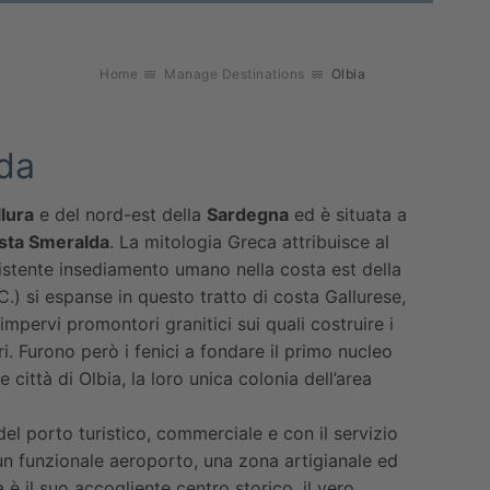
Home
Manage Destinations
Olbia
lda
lura
e del nord-est della
Sardegna
ed è situata a
sta Smeralda
. La mitologia Greca attribuisce al
onsistente insediamento umano nella costa est della
.) si espanse in questo tratto di costa Gallurese,
impervi promontori granitici sui quali costruire i
ri. Furono però i fenici a fondare il primo nucleo
e città di Olbia, la loro unica colonia dell’area
 del porto turistico, commerciale e con il servizio
i un funzionale aeroporto, una zona artigianale ed
à è il suo accogliente centro storico, il vero