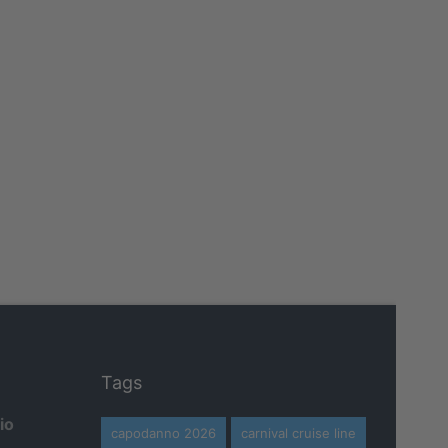
Tags
io
capodanno 2026
carnival cruise line