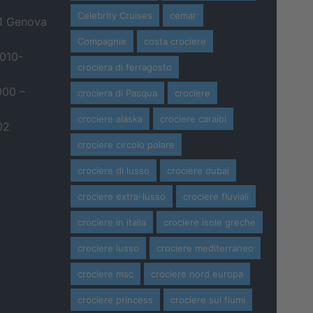
Celebrity Cruises
cemar
21 Genova
Compagnie
costa crociere
 010-
crociera di ferragosto
000 –
crociera di Pasqua
crociere
crociere alaska
crociere caraibi
02
crociere circolo polare
crociere di lusso
crociere dubai
crociere extra-lusso
crociere fluviali
crociere in italia
crociere isole greche
crociere lusso
crociere mediterraneo
crociere msc
crociere nord europa
crociere princess
crociere sui fiumi