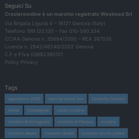
Seguici Su
Crociereonline è un marchio registrato Westmed Srl
Via Brigata Liguria 4 – 16121 Genova (Italy)
Telefono 199.120.130 – Fax 010-590.334
CCIAA Genova n. 35694/2000 – REA 387035
Licenza n. 2842/46240/2002 Genova
C.F e P.Iva 03882390101
Policy Privacy
Tags
capodanno 2026
carnival cruise line
Celebrity Cruises
cemar
Compagnie
costa crociere
crociera di ferragosto
crociera di Pasqua
crociere
crociere alaska
crociere caraibi
crociere circolo polare