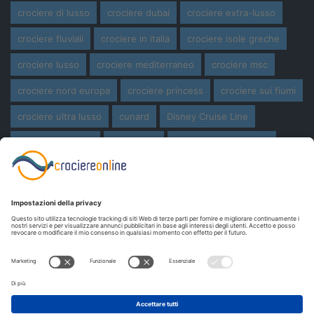
crociere di lusso
crociere dubai
crociere extra-lusso
crociere fluviali
crociere in italia
crociere isole greche
crociere lusso
crociere mediterraneo
crociere msc
crociere nord europa
crociere princess
crociere sui fiumi
crociere ultra lusso
cunard
Disney Cruise Line
expedition cruise
ferragosto
ferragosto in crociera
giro del mondo
miami
msc crociere
navi
navi crociera
navi in costruzione
Norwegian Cruise Line
oceania cruises
Pasqua
Pasqua in crociera
princess cruises
Royal Caribbean
Seabourn Cruises
Silversea
viaggio di nozze