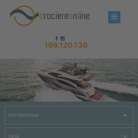
199.120.130
Chi siamo – CrociereOnLine
Destinazioni Crociere
Prenota crociere
News
Offerte crociere
Compagnie
Navi Crociera