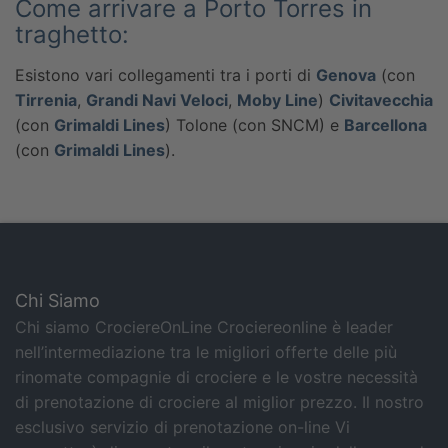
Come arrivare a Porto Torres in
traghetto:
Esistono vari collegamenti tra i porti di
Genova
(con
Tirrenia
,
Grandi Navi Veloci
,
Moby Line
)
Civitavecchia
(con
Grimaldi Lines
) Tolone (con SNCM) e
Barcellona
(con
Grimaldi Lines
).
Chi Siamo
Chi siamo CrociereOnLine Crociereonline è leader
nell’intermediazione tra le migliori offerte delle più
rinomate compagnie di crociere e le vostre necessità
di prenotazione di crociere al miglior prezzo. Il nostro
esclusivo servizio di prenotazione on-line Vi