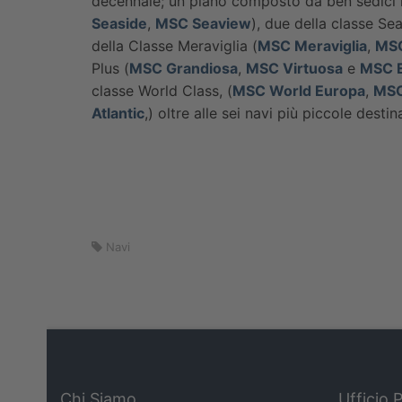
decennale; un piano composto da ben sedici n
Seaside
,
MSC Seaview
), due della classe Se
della Classe Meraviglia (
MSC Meraviglia
,
MSC
Plus (
MSC Grandiosa
,
MSC Virtuosa
e
MSC E
classe World Class, (
MSC World Europa
,
MSC
Atlantic
,) oltre alle sei navi più piccole dest
Navi
Chi Siamo
Ufficio 