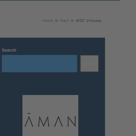
Home
Navi
MSC Virtuosa
Search
Search