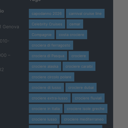
io
capodanno 2026
carnival cruise line
Celebrity Cruises
cemar
21 Genova
Compagnie
costa crociere
 010-
crociera di ferragosto
000 –
crociera di Pasqua
crociere
crociere alaska
crociere caraibi
02
crociere circolo polare
crociere di lusso
crociere dubai
crociere extra-lusso
crociere fluviali
crociere in italia
crociere isole greche
crociere lusso
crociere mediterraneo