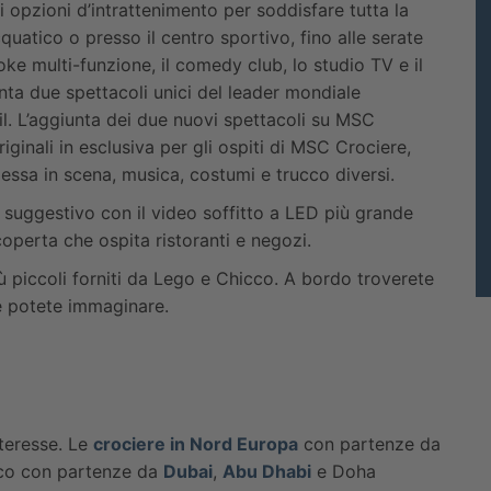
opzioni d’intrattenimento per soddisfare tutta la
cquatico o presso il centro sportivo, fino alle serate
aoke multi-funzione, il comedy club, lo studio TV e il
ta due spettacoli unici del leader mondiale
eil. L’aggiunta dei due nuovi spettacoli su MSC
riginali in esclusiva per gli ospiti di MSC Crociere,
ssa in scena, musica, costumi e trucco diversi.
 suggestivo con il video soffitto a LED più grande
 coperta che ospita ristoranti e negozi.
ù piccoli forniti da Lego e Chicco. A bordo troverete
e potete immaginare.
nteresse. Le
crociere in Nord Europa
con partenze da
ico con partenze da
Dubai
,
Abu Dhabi
e Doha