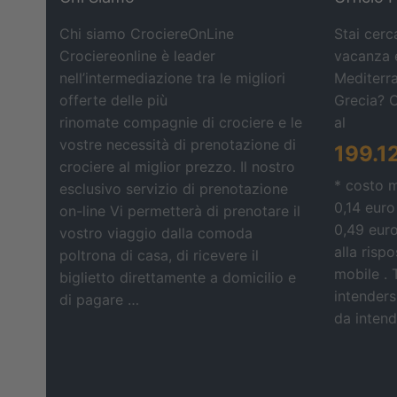
Chi siamo CrociereOnLine
Stai cerc
Crociereonline è leader
vacanza e
nell’intermediazione tra le migliori
Mediterra
offerte delle più
Grecia? 
rinomate compagnie di crociere e le
al
vostre necessità di prenotazione di
199.1
crociere al miglior prezzo. Il nostro
* costo 
esclusivo servizio di prenotazione
0,14 euro
on-line Vi permetterà di prenotare il
0,49 eur
vostro viaggio dalla comoda
alla risp
poltrona di casa, di ricevere il
mobile . 
biglietto direttamente a domicilio e
intendersi
di pagare …
da intende