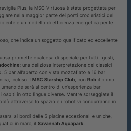
aviglia Plus, la MSC Virtuosa è stata progettata per
giare nella maggior parte dei porti crocieristici del
mbiente e un modello di efficienza energetica per le
oso, che indica un soggetto qualificato ed eccellente
uosa promette qualcosa di speciale per tutti i gusti,
ndochine
: una deliziosa interpretazione dei classici
, 5 bar all’aperto con vista mozzafiato e 16 bar
nica, incluso il
MSC Starship Club
, con
Rob
il primo
umanoide sarà al centro di un’esperienza bar
i ospiti in otto lingue diverse. Mentre sorseggiate il
oblò attraverso lo spazio e i robot vi condurranno in
ssarsi ai bordi delle 5 piscine eccezionali e uniche,
quatici in mare, il
Savannah Aquapark
.