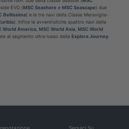
uove navi: due della classe Seaside (
MSC
aside EVO (
MSC Seashore
e
MSC Seascape
) due
 Bellissima
) e le tre navi della Classe Meraviglia-
uribia
). Infine le avveniristiche quattro navi della
 World America
,
MSC World Asia
,
MSC World
inate al segmento ultra-lusso della
Explora Journey
.
Prenotazione
Seguici Su