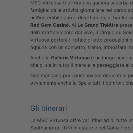
MSC Virtuosa ti offrirà una gamma superba di 
famiglia: dalle attività giornaliere nel parco a
nell’incredibile parco divertimenti, al bar kar
Red Gem Casinò
. Al
Le Grand Théâtre
presen
dell’intrattenimento dal vivo, il Cirque du Sol
Virtuosa porterà il totale di otto produzioni o
ognuna con un concetto, trama, atmosfera, me
Anche la
Galleria Virtuosa
è un luogo unico e
che ci sia in tutto il mare e la passeggiata al
Non mancano poi i punti invece dedicati ai pi
ovviamente anche la Spa e tutti i comfort ch
Gli Itinerari
La MSC Virtuosa offre vari itinerari di tutto i
Southampton (UK) in estate e nel Golfo Pers