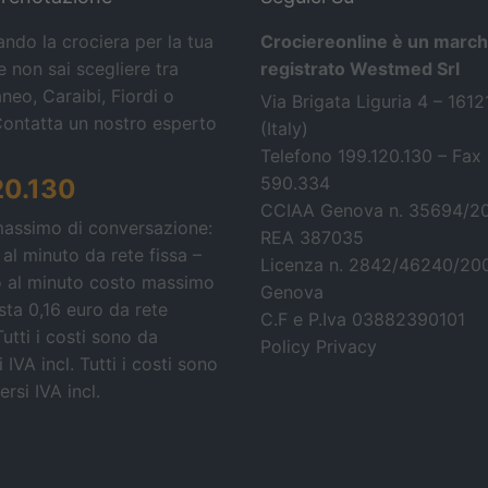
ando la crociera per la tua
Crociereonline è un march
 non sai scegliere tra
registrato Westmed Srl
neo, Caraibi, Fiordi o
Via Brigata Liguria 4 – 161
Contatta un nostro esperto
(Italy)
Telefono 199.120.130 – Fax
590.334
20.130
CCIAA Genova n. 35694/2
massimo di conversazione:
REA 387035
 al minuto da rete fissa –
Licenza n. 2842/46240/20
o al minuto costo massimo
Genova
osta 0,16 euro da rete
C.F e P.Iva 03882390101
Tutti i costi sono da
Policy Privacy
 IVA incl.
Tutti i costi sono
rsi IVA incl.