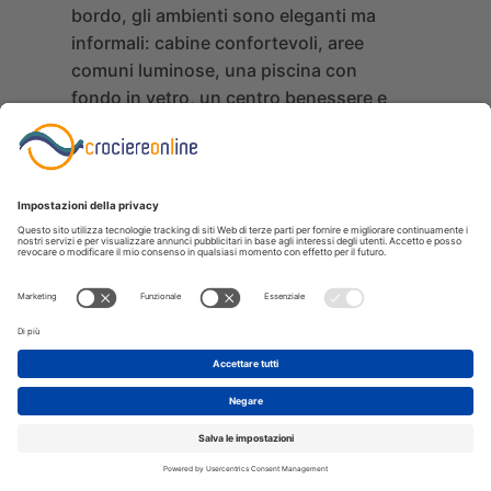
bordo, gli ambienti sono eleganti ma
informali: cabine confortevoli, aree
comuni luminose, una piscina con
fondo in vetro, un centro benessere e
spazi dedicati al relax rendono ogni
giornata piacevole e rilassante.
La nave ospita un numero limitato di
passeggeri, garantendo un’atmosfera
intima e un servizio attento e
personalizzato.
La cucina di bordo propone piatti della
tradizione internazionale e specialità
locali, preparati con ingredienti di
qualità e serviti in un ambiente elegante
ma senza formalità eccessive. Durante
la navigazione, gli ospiti possono
partecipare ad attività sportive,