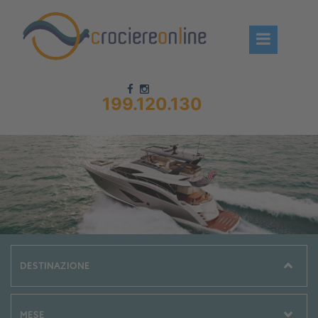
199.120.130
Chi siamo – CrociereOnLine
Destinazioni Crociere
Prenota crociere
News
Offerte crociere
Compagnie
Navi Crociera