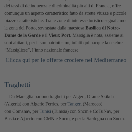
dei tassi di delinquenza e di criminalità più alti di Francia, offre
comunque un aspetto caratteristico fatto da strette viuzze e piccole
piazze caratteristiche. Tra le zone di interesse turistico segnaliamo
la zona del Porto, sovrastata dalla maestosa
Basilica di Notre-
Dame de la Garde
e il
Vieux Port
. Marsiglia è nota, assieme ai
suoi abitanti, per il suo patriottismo, infatti qui nacque la celebre
“Marsigliese”, l’inno nazionale francese.
Clicca qui per le offerte crociere nel Mediterraneo
Traghetti
– Da Marsiglia partono traghetti per Algeri, Oran e Skikda
(Algeria) con Algerie Ferries, per
Tangeri
(Marocco)
con Comanav, per
Tunisi
(Tunisia) con Sncm e CoTuNav, per
Bastia e Ajaccio con CMN e Sncm, e per la Sardegna con Sncm.