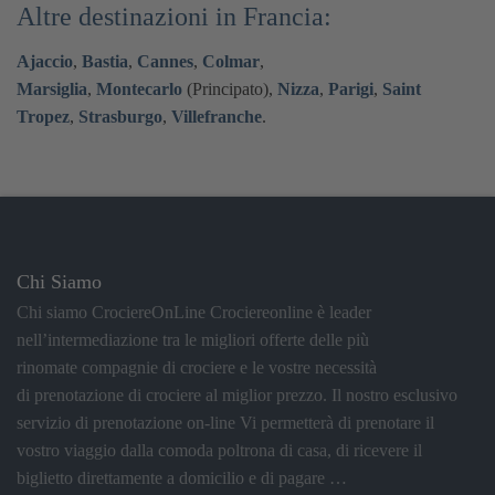
Altre destinazioni in Francia:
Ajaccio
,
Bastia
,
Cannes
,
Colmar
,
Marsiglia
,
Montecarlo
(Principato),
Nizza
,
Parigi
,
Saint
Tropez
,
Strasburgo
,
Villefranche
.
Chi Siamo
Chi siamo CrociereOnLine Crociereonline è leader
nell’intermediazione tra le migliori offerte delle più
rinomate compagnie di crociere e le vostre necessità
di prenotazione di crociere al miglior prezzo. Il nostro esclusivo
servizio di prenotazione on-line Vi permetterà di prenotare il
vostro viaggio dalla comoda poltrona di casa, di ricevere il
biglietto direttamente a domicilio e di pagare …