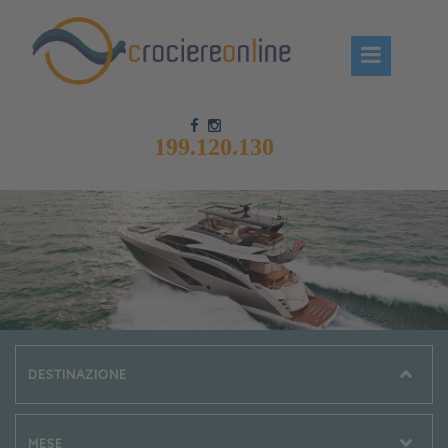
199.120.130
Chi siamo – CrociereOnLine
Destinazioni Crociere
Prenota crociere
News
Offerte crociere
Compagnie
Navi Crociera