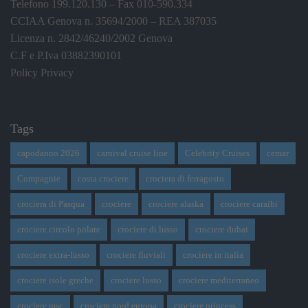
Telefono 199.120.130 – Fax 010-590.334
CCIAA Genova n. 35694/2000 – REA 387035
Licenza n. 2842/46240/2002 Genova
C.F e P.Iva 03882390101
Policy Privacy
Tags
capodanno 2026
carnival cruise line
Celebrity Cruises
cemar
Compagnie
costa crociere
crociera di ferragosto
crociera di Pasqua
crociere
crociere alaska
crociere caraibi
crociere circolo polare
crociere di lusso
crociere dubai
crociere extra-lusso
crociere fluviali
crociere in italia
crociere isole greche
crociere lusso
crociere mediterraneo
crociere msc
crociere nord europa
crociere princess