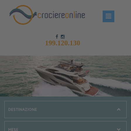
199.120.130
Chi siamo – CrociereOnLine
Destinazioni Crociere
Prenota crociere
News
Offerte crociere
Compagnie
Navi Crociera