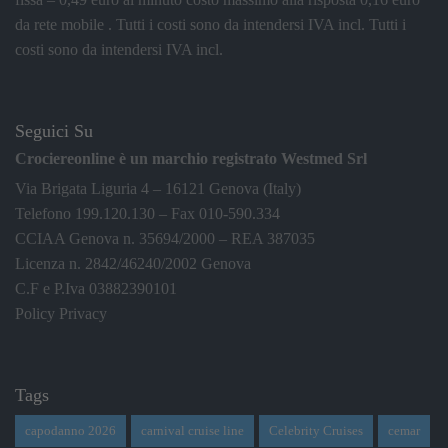
da rete mobile . Tutti i costi sono da intendersi IVA incl.
Tutti i
costi sono da intendersi IVA incl.
Seguici Su
Crociereonline è un marchio registrato Westmed Srl
Via Brigata Liguria 4 – 16121 Genova (Italy)
Telefono 199.120.130 – Fax 010-590.334
CCIAA Genova n. 35694/2000 – REA 387035
Licenza n. 2842/46240/2002 Genova
C.F e P.Iva 03882390101
Policy Privacy
Tags
capodanno 2026
carnival cruise line
Celebrity Cruises
cemar