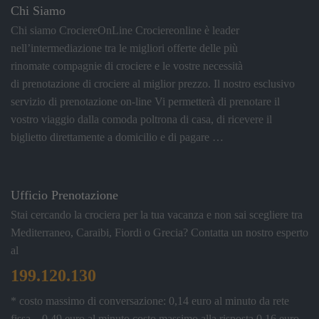
Chi Siamo
Chi siamo CrociereOnLine Crociereonline è leader
nell’intermediazione tra le migliori offerte delle più
rinomate compagnie di crociere e le vostre necessità
di prenotazione di crociere al miglior prezzo. Il nostro esclusivo
servizio di prenotazione on-line Vi permetterà di prenotare il
vostro viaggio dalla comoda poltrona di casa, di ricevere il
biglietto direttamente a domicilio e di pagare …
Ufficio Prenotazione
Stai cercando la crociera per la tua vacanza e non sai scegliere tra
Mediterraneo, Caraibi, Fiordi o Grecia? Contatta un nostro esperto
al
199.120.130
* costo massimo di conversazione: 0,14 euro al minuto da rete
fissa – 0,49 euro al minuto costo massimo alla risposta 0,16 euro