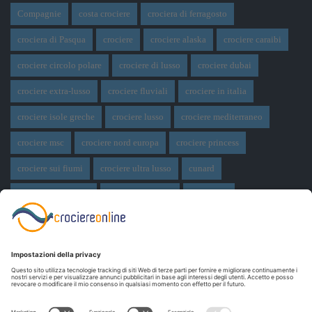
Compagnie
costa crociere
crociera di ferragosto
crociera di Pasqua
crociere
crociere alaska
crociere caraibi
crociere circolo polare
crociere di lusso
crociere dubai
crociere extra-lusso
crociere fluviali
crociere in italia
crociere isole greche
crociere lusso
crociere mediterraneo
crociere msc
crociere nord europa
crociere princess
crociere sui fiumi
crociere ultra lusso
cunard
Disney Cruise Line
expedition cruise
ferragosto
ferragosto in crociera
giro del mondo
miami
msc crociere
navi
navi crociera
navi in costruzione
Norwegian Cruise Line
oceania cruises
Pasqua
Pasqua in crociera
princess cruises
Royal Caribbean