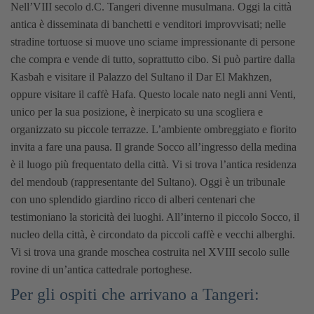
Nell’VIII secolo d.C. Tangeri divenne musulmana.
Oggi la città
antica è disseminata di banchetti e venditori improvvisati; nelle
stradine tortuose si muove uno sciame impressionante di persone
che compra e vende di tutto, soprattutto cibo. Si può partire dalla
Kasbah e visitare il Palazzo del Sultano il Dar El Makhzen,
oppure visitare il caffè Hafa. Questo locale nato negli anni Venti,
unico per la sua posizione, è inerpicato su una scogliera e
organizzato su piccole terrazze. L’ambiente ombreggiato e fiorito
invita a fare una pausa. Il grande Socco all’ingresso della medina
è il luogo più frequentato della città. Vi si trova l’antica residenza
del mendoub (rappresentante del Sultano). Oggi è un tribunale
con uno splendido giardino ricco di alberi centenari che
testimoniano la storicità dei luoghi. All’interno il piccolo Socco, il
nucleo della città, è circondato da piccoli caffè e vecchi alberghi.
Vi si trova una grande moschea costruita nel XVIII secolo sulle
rovine di un’antica cattedrale portoghese.
Per gli ospiti che arrivano a Tangeri: