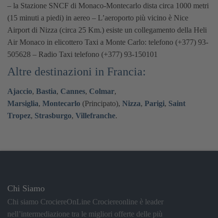
– la Stazione SNCF di Monaco-Montecarlo dista circa 1000 metri
(15 minuti a piedi)
in aereo – L’aeroporto più vicino è Nice
Airport di Nizza (circa 25 Km.) esiste un collegamento della Heli
Air Monaco in elicottero
Taxi a Monte Carlo: telefono (+377) 93-
505628 – Radio Taxi telefono (+377) 93-150101
Altre destinazioni in Francia:
Ajaccio
,
Bastia
,
Cannes
,
Colmar
,
Marsiglia
,
Montecarlo
(Principato),
Nizza
,
Parigi
,
Saint
Tropez
,
Strasburgo
,
Villefranche
.
Chi Siamo
Chi siamo CrociereOnLine Crociereonline è leader
nell’intermediazione tra le migliori offerte delle più