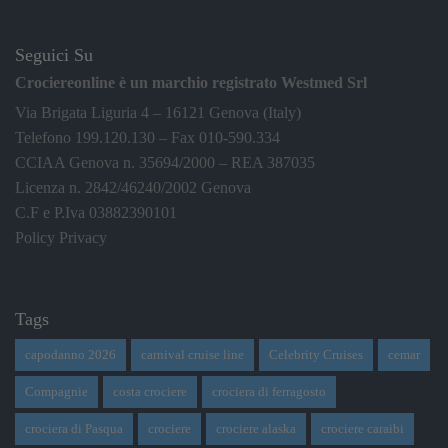
Seguici Su
Crociereonline è un marchio registrato Westmed Srl
Via Brigata Liguria 4 – 16121 Genova (Italy)
Telefono 199.120.130 – Fax 010-590.334
CCIAA Genova n. 35694/2000 – REA 387035
Licenza n. 2842/46240/2002 Genova
C.F e P.Iva 03882390101
Policy Privacy
Tags
capodanno 2026
carnival cruise line
Celebrity Cruises
cemar
Compagnie
costa crociere
crociera di ferragosto
crociera di Pasqua
crociere
crociere alaska
crociere caraibi