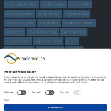
crociere circolo polare
crociere di lusso
crociere dubai
crociere extra-lusso
crociere fluviali
crociere in italia
crociere isole greche
crociere lusso
crociere mediterraneo
crociere msc
crociere nord europa
crociere princess
crociere sui fiumi
crociere ultra lusso
cunard
Disney Cruise Line
expedition cruise
ferragosto
ferragosto in crociera
giro del mondo
miami
msc crociere
navi
navi crociera
navi in costruzione
Norwegian Cruise Line
oceania cruises
Pasqua
Pasqua in crociera
princess cruises
Royal Caribbean
Seabourn Cruises
Silversea
viaggio di nozze