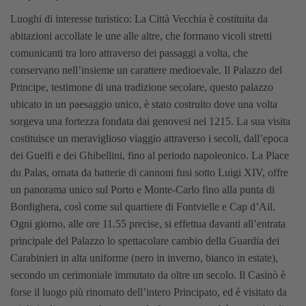
Luoghi di interesse turistico:
La Città Vecchia è costituita da
abitazioni accollate le une alle altre, che formano vicoli stretti
comunicanti tra loro attraverso dei passaggi a volta, che
conservano nell’insieme un carattere medioevale. Il Palazzo del
Principe, testimone di una tradizione secolare, questo palazzo
ubicato in un paesaggio unico, è stato costruito dove una volta
sorgeva una fortezza fondata dai genovesi nel 1215. La sua visita
costituisce un meraviglioso viaggio attraverso i secoli, dall’epoca
dei Guelfi e dei Ghibellini, fino al periodo napoleonico. La Place
du Palas, ornata da batterie di cannoni fusi sotto Luigi XIV, offre
un panorama unico sul Porto e Monte-Carlo fino alla punta di
Bordighera, così come sul quartiere di Fontvielle e Cap d’Ail.
Ogni giorno, alle ore 11.55 precise, si effettua davanti all’entrata
principale del Palazzo lo spettacolare cambio della Guardia dei
Carabinieri in alta uniforme (nero in inverno, bianco in estate),
secondo un cerimoniale immutato da oltre un secolo. Il Casinò è
forse il luogo più rinomato dell’intero Principato, ed è visitato da