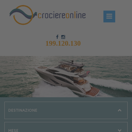
199.120.130
Chi siamo – CrociereOnLine
Destinazioni Crociere
Prenota crociere
News
Offerte crociere
Compagnie
Navi Crociera