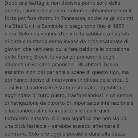
Dopo una battaglia non decisiva per le sorti della
guerra, Lauderdale e i suoi volontari abbandonarono il
forte per fare ritorno in Tennessee, anche se gli scontri
tra Stati Uniti e Seminole proseguirono fino al 1860
circa.
Solo una ventina d’anni fa la sabbia era bagnata
di birra e le strade erano invase da orde scatenate di
giovani che venivano qui a fare baldoria in occasione
dello Spring Break, le vacanze primaverili degli
studenti universitari americani. Gli abitanti hanno
assistito inorriditi per anni a scene di questo tipo, ma
poi hanno deciso di intervenire in difesa della città. E
così Fort Lauderdale è stata restaurata, ingentilita e
agghindata di tutto punto, trasformandosi in un centro
di navigazione da diporto di importanza internazionale
e lasciandosi almeno in parte alle spalle quel
turbolento passato.
Ciò non significa che non sia più
una città festaiola – sarebbe assurdo affermare il
contrario. Solo che oggi è possibile darsi alla pazza