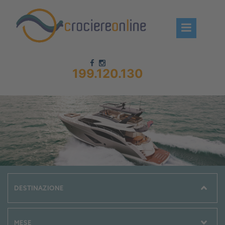
199.120.130
Chi siamo – CrociereOnLine
Destinazioni Crociere
Prenota crociere
News
Offerte crociere
Compagnie
Navi Crociera