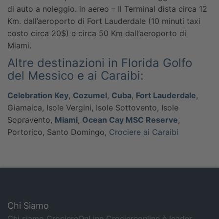
di auto a noleggio.
in aereo – Il Terminal dista circa 12
Km. dall’aeroporto di Fort Lauderdale (10 minuti taxi
costo circa 20$) e circa 50 Km dall’aeroporto di
Miami.
Altre destinazioni in Florida Golfo
del Messico e ai Caraibi:
Celebration Key
,
Cozumel
,
Cuba
,
Fort Lauderdale
,
Giamaica, Isole Vergini, Isole Sottovento, Isole
Sopravento,
Miami
,
Ocean Cay MSC Reserve
,
Portorico, Santo Domingo,
Crociere ai Caraibi
Chi Siamo
Chi siamo CrociereOnLine Crociereonline è leader