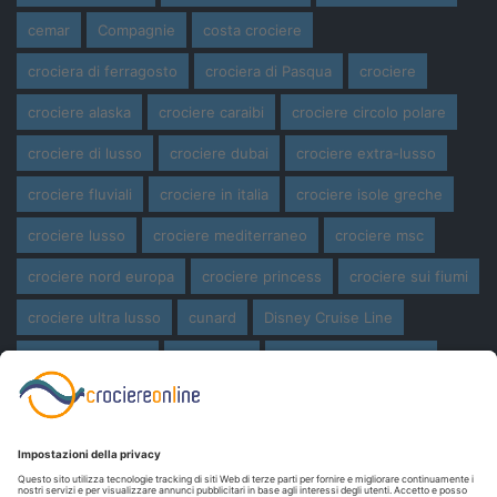
cemar
Compagnie
costa crociere
crociera di ferragosto
crociera di Pasqua
crociere
crociere alaska
crociere caraibi
crociere circolo polare
crociere di lusso
crociere dubai
crociere extra-lusso
crociere fluviali
crociere in italia
crociere isole greche
crociere lusso
crociere mediterraneo
crociere msc
crociere nord europa
crociere princess
crociere sui fiumi
crociere ultra lusso
cunard
Disney Cruise Line
expedition cruise
ferragosto
ferragosto in crociera
giro del mondo
miami
msc crociere
navi
navi crociera
navi in costruzione
Norwegian Cruise Line
oceania cruises
Pasqua
Pasqua in crociera