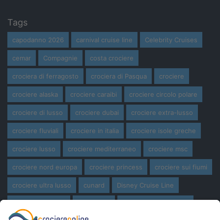
Tags
capodanno 2026
carnival cruise line
Celebrity Cruises
cemar
Compagnie
costa crociere
crociera di ferragosto
crociera di Pasqua
crociere
crociere alaska
crociere caraibi
crociere circolo polare
crociere di lusso
crociere dubai
crociere extra-lusso
crociere fluviali
crociere in italia
crociere isole greche
crociere lusso
crociere mediterraneo
crociere msc
crociere nord europa
crociere princess
crociere sui fiumi
crociere ultra lusso
cunard
Disney Cruise Line
expedition cruise
ferragosto
ferragosto in crociera