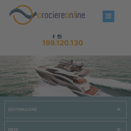
199.120.130
Chi siamo – CrociereOnLine
Destinazioni Crociere
Prenota crociere
News
Offerte crociere
Compagnie
Navi Crociera