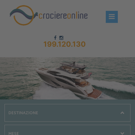
199.120.130
Chi siamo – CrociereOnLine
Destinazioni Crociere
Prenota crociere
News
Offerte crociere
Compagnie
Navi Crociera