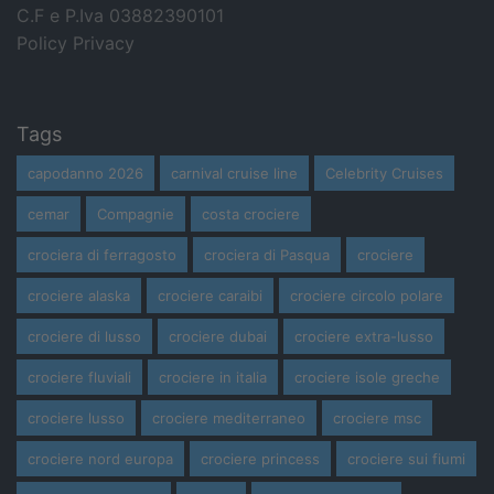
C.F e P.Iva 03882390101
Policy Privacy
Tags
capodanno 2026
carnival cruise line
Celebrity Cruises
cemar
Compagnie
costa crociere
crociera di ferragosto
crociera di Pasqua
crociere
crociere alaska
crociere caraibi
crociere circolo polare
crociere di lusso
crociere dubai
crociere extra-lusso
crociere fluviali
crociere in italia
crociere isole greche
crociere lusso
crociere mediterraneo
crociere msc
crociere nord europa
crociere princess
crociere sui fiumi