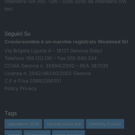
intendersi IVA incl.
Tutti i costi sono da intendersi IVA
incl.
Seguici Su
Crociereonline è un marchio registrato Westmed Srl
Via Brigata Liguria 4 – 16121 Genova (Italy)
Telefono 199.120.130 – Fax 010-590.334
CCIAA Genova n. 35694/2000 – REA 387035
Licenza n. 2842/46240/2002 Genova
C.F e P.Iva 03882390101
Policy Privacy
Tags
capodanno 2026
carnival cruise line
Celebrity Cruises
cemar
Compagnie
costa crociere