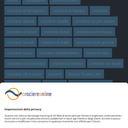
crociera di ferragosto
crociera di Pasqua
crociere
crociere alaska
crociere caraibi
crociere circolo polare
crociere di lusso
crociere dubai
crociere extra-lusso
crociere fluviali
crociere in italia
crociere isole greche
crociere lusso
crociere mediterraneo
crociere msc
crociere nord europa
crociere princess
crociere sui fiumi
crociere ultra lusso
cunard
Disney Cruise Line
expedition cruise
ferragosto
ferragosto in crociera
giro del mondo
miami
msc crociere
navi
navi crociera
navi in costruzione
Norwegian Cruise Line
oceania cruises
Pasqua
Pasqua in crociera
princess cruises
Royal Caribbean
Seabourn Cruises