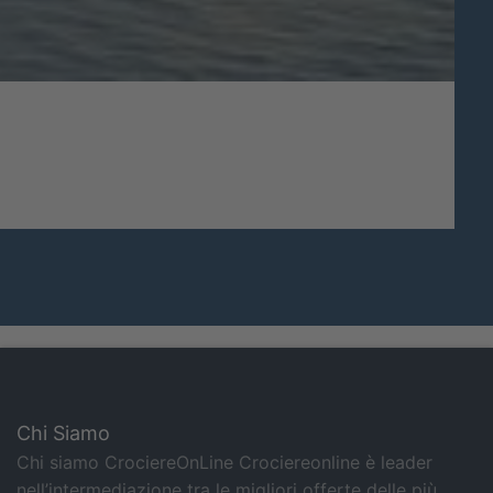
Chi Siamo
Chi siamo CrociereOnLine Crociereonline è leader
nell’intermediazione tra le migliori offerte delle più