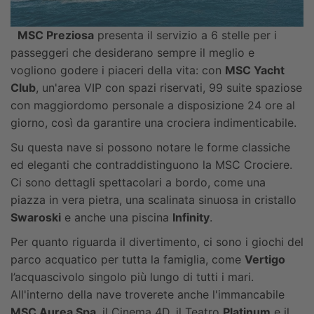
MSC Preziosa
presenta il servizio a 6 stelle per i
passeggeri che desiderano sempre il meglio e
vogliono godere i piaceri della vita: con
MSC Yacht
Club
, un'area VIP con spazi riservati, 99 suite spaziose
con maggiordomo personale a disposizione 24 ore al
giorno, così da garantire una crociera indimenticabile.
Su questa nave si possono notare le forme classiche
ed eleganti che contraddistinguono la MSC Crociere.
Ci sono dettagli spettacolari a bordo, come una
piazza in vera pietra, una scalinata sinuosa in cristallo
Swaroski
e anche una piscina
Infinity
.
Per quanto riguarda il divertimento, ci sono i giochi del
parco acquatico per tutta la famiglia, come
Vertigo
l’acquascivolo singolo più lungo di tutti i mari.
All'interno della nave troverete anche l'immancabile
MSC Aurea Spa
, il Cinema 4D, il Teatro
Platinum
e il