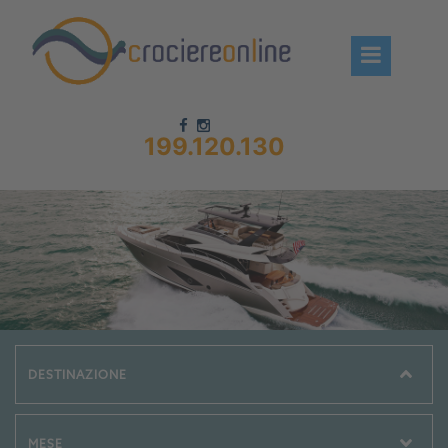
199.120.130
Chi siamo – CrociereOnLine
Destinazioni Crociere
Prenota crociere
News
Offerte crociere
Compagnie
Navi Crociera