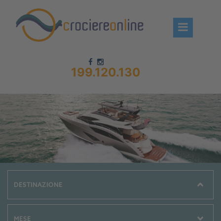
199.120.130
Chi siamo – CrociereOnLine
Destinazioni Crociere
Prenota crociere
News
Offerte crociere
Compagnie
Navi Crociera