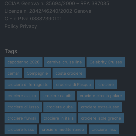
CCIAA Genova n. 35694/2000 – REA 387035
Licenza n. 2842/46240/2002 Genova
C.F e P.Iva 03882390101
Policy Privacy
Tags
capodanno 2026
carnival cruise line
Celebrity Cruises
cemar
Compagnie
costa crociere
crociera di ferragosto
crociera di Pasqua
crociere
crociere alaska
crociere caraibi
crociere circolo polare
crociere di lusso
crociere dubai
crociere extra-lusso
crociere fluviali
crociere in italia
crociere isole greche
crociere lusso
crociere mediterraneo
crociere msc