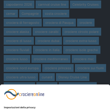
capodanno 2026
carnival cruise line
Celebrity Cruises
cemar
Compagnie
costa crociere
crociera di ferragosto
crociera di Pasqua
crociere
crociere alaska
crociere caraibi
crociere circolo polare
crociere di lusso
crociere dubai
crociere extra-lusso
crociere fluviali
crociere in italia
crociere isole greche
crociere lusso
crociere mediterraneo
crociere msc
crociere nord europa
crociere princess
crociere sui fiumi
crociere ultra lusso
cunard
Disney Cruise Line
expedition cruise
ferragosto
ferragosto in crociera
giro del mondo
miami
msc crociere
navi
navi crociera
navi in costruzione
Norwegian Cruise Line