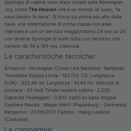
tipologie di cabine sono state create sulla Norwegian
Joy, come
The Heaven
che è un mondo di lusso, "la
nave dentro la nave". Si trova sul ponte più alto della
nave, una sistemazione di prima classe con aree
riservate e con un servizio maggiordomo 24 ore su 24
con diverse tipologie di suite tutte con terrazzo che
variano da 34 a 195 mq. ciascuna.
Le caratteristiche tecniche:
Armatore : Norwegian Cruise Line
Bandiera : Bahamas
Tonnellate Stazza Lorda : 167.725 TSL
Lunghezza
(LOA) : 333,46 mt.
Larghezza : 41,40 mt.
Velocità di
crociera : 20 nodi
Totale numero cabine : 2.220
Capacità Passeggeri : 3.802 ospiti su basa doppia
Cantiere Navale : Meyer Werft (Papenburg – Germania)
Battesimo : 27/06/2017
Padrino : Wang Leehom
(Cantante)
La compagnia: