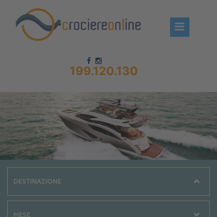
199.120.130
Chi siamo – CrociereOnLine
Destinazioni Crociere
Prenota crociere
News
Offerte crociere
Compagnie
Navi Crociera