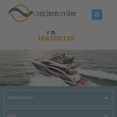
199.120.130
Chi siamo – CrociereOnLine
Destinazioni Crociere
Prenota crociere
News
Offerte crociere
Compagnie
Navi Crociera