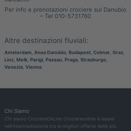
Per info e prenotazioni crociere sul Danubio
– Tel 010-5731760
Altre destinazioni fluviali:
Amsterdam
,
Ansa Danubio
,
Budapest
,
Colmar
,
Graz
,
Linz
,
Melk
,
Parigi
,
Passau
,
Praga
,
Strasburgo
,
Venezia
,
Vienna
.
Chi Siamo
Chi siamo CrociereOnLine Crociereonline è leader
nell’intermediazione tra le migliori offerte delle più