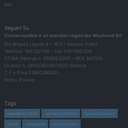
incl.
Seguici Su
Crociereonline è un marchio registrato Westmed Srl
Via Brigata Liguria 4 – 16121 Genova (Italy)
Telefono 199.120.130 – Fax 010-590.334
CCIAA Genova n. 35694/2000 – REA 387035
Licenza n. 2842/46240/2002 Genova
C.F e P.Iva 03882390101
Policy Privacy
Tags
capodanno 2026
carnival cruise line
Celebrity Cruises
cemar
Compagnie
costa crociere