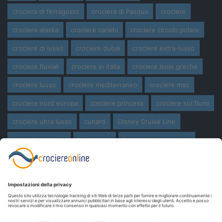
crociera di ferragosto
crociera di Pasqua
crociere
crociere alaska
crociere caraibi
crociere circolo polare
crociere di lusso
crociere dubai
crociere extra-lusso
crociere fluviali
crociere in italia
crociere isole greche
crociere lusso
crociere mediterraneo
crociere msc
crociere nord europa
crociere princess
crociere sui fiumi
crociere ultra lusso
cunard
Disney Cruise Line
expedition cruise
ferragosto
ferragosto in crociera
giro del mondo
miami
msc crociere
navi
navi crociera
navi in costruzione
Norwegian Cruise Line
oceania cruises
Pasqua
Pasqua in crociera
princess cruises
Royal Caribbean
Seabourn Cruises