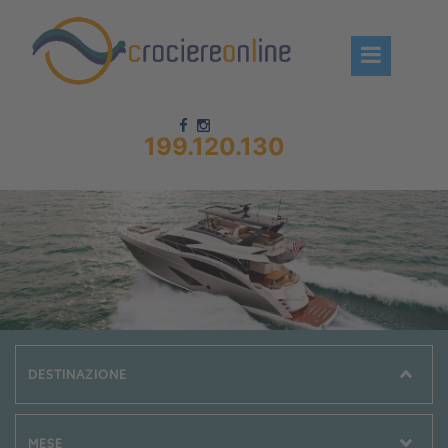
199.120.130
Chi siamo – CrociereOnLine
Destinazioni Crociere
Prenota crociere
News
Offerte crociere
Compagnie
Navi Crociera