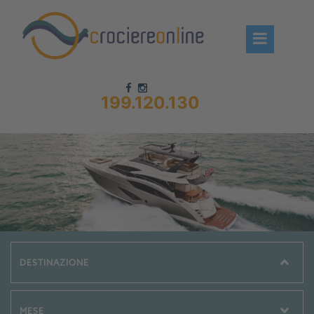
199.120.130
Chi siamo – CrociereOnLine
Destinazioni Crociere
Prenota crociere
News
Offerte crociere
Compagnie
Navi Crociera