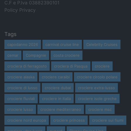
C.F e P.Iva 03882390101
Policy Privacy
Tags
capodanno 2026
carnival cruise line
Celebrity Cruises
cemar
Compagnie
costa crociere
crociera di ferragosto
crociera di Pasqua
crociere
crociere alaska
crociere caraibi
crociere circolo polare
crociere di lusso
crociere dubai
crociere extra-lusso
crociere fluviali
crociere in italia
crociere isole greche
crociere lusso
crociere mediterraneo
crociere msc
crociere nord europa
crociere princess
crociere sui fiumi