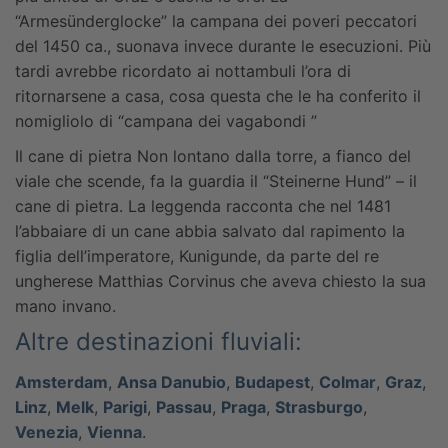
“Armesünderglocke” la campana dei poveri peccatori
del 1450 ca., suonava invece durante le esecuzioni. Più
tardi avrebbe ricordato ai nottambuli l’ora di
ritornarsene a casa, cosa questa che le ha conferito il
nomigliolo di “campana dei vagabondi ”
Il cane di pietra
Non lontano dalla torre, a fianco del
viale che scende, fa la guardia il “Steinerne Hund” – il
cane di pietra. La leggenda racconta che nel 1481
l’abbaiare di un cane abbia salvato dal rapimento la
figlia dell’imperatore, Kunigunde, da parte del re
ungherese Matthias Corvinus che aveva chiesto la sua
mano invano.
Altre destinazioni fluviali:
Amsterdam
,
Ansa Danubio
,
Budapest
,
Colmar
,
Graz
,
Linz
,
Melk
,
Parigi
,
Passau
,
Praga
,
Strasburgo
,
Venezia
,
Vienna
.