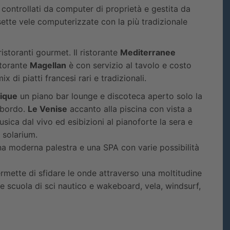
 controllati da computer di proprietà e gestita da
ette vele computerizzate con la più tradizionale
istoranti gourmet. Il ristorante
Mediterranee
storante
Magellan
è con servizio al tavolo e costo
x di piatti francesi rari e tradizionali.
fique
un piano bar lounge e discoteca aperto solo la
a bordo.
Le Venise
accanto alla piscina con vista a
ca dal vivo ed esibizioni al pianoforte la sera e
 solarium.
a moderna palestra e una SPA con varie possibilità
rmette di sfidare le onde attraverso una moltitudine
ome scuola di sci nautico e wakeboard, vela, windsurf,