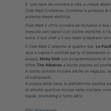
E' una nave da crociera a vela a cinque alberi
Club Med Croisieres. Combina la potenza di s
potenza diesel-elettrica.
Club Med 2 offre crociere all-inclusive e due r
mescola vari sapori con cucine esotiche. Il ri
extra. Il suo chef e il suo team preparano un mi
Il Club Med 2 dispone di quattro bar:
Le Paci
sera e ospita il cocktail party di benvenuto 
poppa,
Moby Dick
con programmazione di musi
infine
The Albatros
a bordo piscina sul ponte
A bordo potrete trovare anche un negozio, un
di trattamenti.
A poppa della nave, la piattaforma nautica pe
di attività sportive incluse nella crociera, c
kayak, snorkeling e tanto altro.
Gli itinerari: