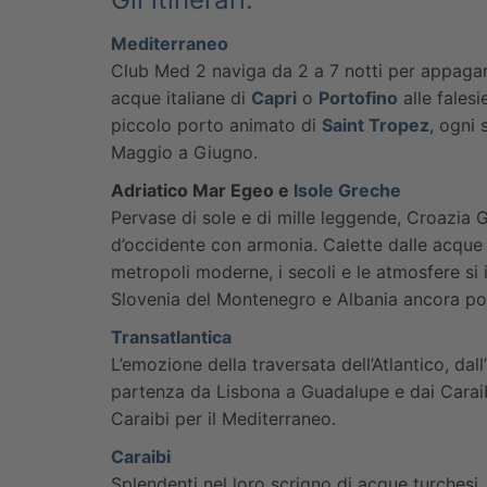
Mediterraneo
Club Med 2 naviga da 2 a 7 notti per appagar
acque italiane di
Capri
o
Portofino
alle falesi
piccolo porto animato di
Saint Tropez
, ogni
Maggio a Giugno.
Adriatico Mar Egeo e
Isole Greche
Pervase di sole e di mille leggende, Croazia 
d’occidente con armonia. Calette dalle acque li
metropoli moderne, i secoli e le atmosfere si i
Slovenia del Montenegro e Albania ancora poc
Transatlantica
L’emozione della traversata dell’Atlantico, dal
partenza da Lisbona a Guadalupe e dai Caraibi
Caraibi per il Mediterraneo.
Caraibi
Splendenti nel loro scrigno di acque turchesi, 