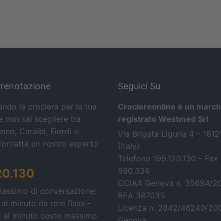
Prenotazione
Seguici Su
ando la crociera per la tua
Crociereonline è un march
 non sai scegliere tra
registrato Westmed Srl
neo, Caraibi, Fiordi o
Via Brigata Liguria 4 – 161
Contatta un nostro esperto
(Italy)
Telefono 199.120.130 – Fax
590.334
20.130
CCIAA Genova n. 35694/2
massimo di conversazione:
REA 387035
 al minuto da rete fissa –
Licenza n. 2842/46240/20
o al minuto costo massimo
Genova