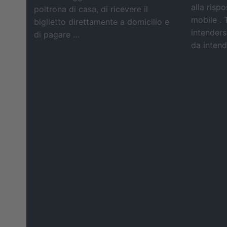
alla risp
poltrona di casa, di ricevere il
mobile . 
biglietto direttamente a domicilio e
intendersi
di pagare …
da intende