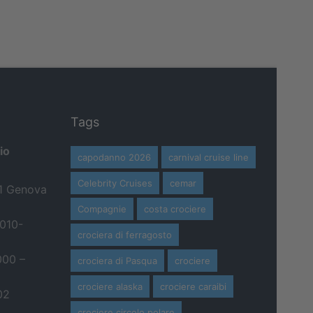
Tags
io
capodanno 2026
carnival cruise line
Celebrity Cruises
cemar
21 Genova
Compagnie
costa crociere
 010-
crociera di ferragosto
000 –
crociera di Pasqua
crociere
crociere alaska
crociere caraibi
02
crociere circolo polare