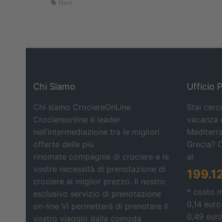
Navi
Chi Siamo
Ufficio 
Chi siamo CrociereOnLine
Stai cerc
Crociereonline è leader
vacanza e
nell’intermediazione tra le migliori
Mediterra
offerte delle più
Grecia? 
rinomate compagnie di crociere e le
al
vostre necessità di prenotazione di
199.1
crociere al miglior prezzo. Il nostro
* costo 
esclusivo servizio di prenotazione
0,14 euro
on-line Vi permetterà di prenotare il
0,49 eur
vostro viaggio dalla comoda