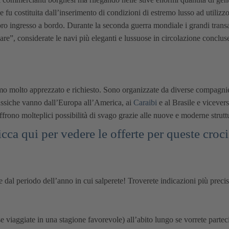
fu costituita dall’inserimento di condizioni di estremo lusso ad utilizzo
ro ingresso a bordo. Durante la seconda guerra mondiale i grandi transatla
are”, considerate le navi più eleganti e lussuose in circolazione conclu
smo molto apprezzato e richiesto. Sono organizzate da diverse compagnie
classiche vanno dall’Europa all’America, ai
Caraibi
e al Brasile e vicevers
frono molteplici possibilità di svago grazie alle nuove e moderne struttu
icca qui per vedere le offerte per queste croci
dal periodo dell’anno in cui salperete! Troverete indicazioni più precis
e viaggiate in una stagione favorevole) all’abito lungo se vorrete parteci