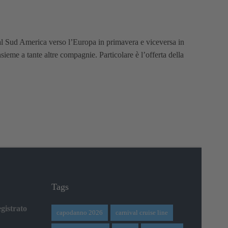
dal Sud America verso l’Europa in primavera e viceversa in
sieme a tante altre compagnie. Particolare è l’offerta della
Tags
gistrato
capodanno 2026
carnival cruise line