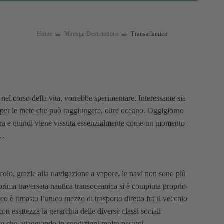
Home
Manage Destinations
Transatlantica
 nel corso della vita, vorrebbe sperimentare. Interessante sia
ia per le mete che può raggiungere, oltre oceano. Oggigiorno
ciera e quindi viene vissuta essenzialmente come un momento
e…
olo, grazie alla navigazione a vapore, le navi non sono più
a prima traversata nautica transoceanica si è compiuta proprio
co è rimasto l’unico mezzo di trasporto diretto fra il vecchio
con esattezza la gerarchia delle diverse classi sociali
nte che, viaggiando in condizioni molto pesanti,