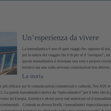
Un’esperienza da vivere
La transatlantica è uno di quei viaggi che, ognuno di noi,
per la natura del viaggio che è di per sé il “navigare”, s
questa transatlantica è diventata una vere e propria cro
turistico ma una volta avevano connotazioni ben divers
La storia
 più efficace per le comunicazioni commerciali e culturali. Nel XIX sec
ci. La parola transatlantico deriva da “trans-atlantico” per il fatto che l
lgevano tra Europa, America e alcuni paesi sud americani ed il transatlanti
continentali. Costruiti su diversi livelli, i transatlantici rispecchiavano 
ed i commercianti borghesi ma rilegando nelle stive enormi quantità di ge