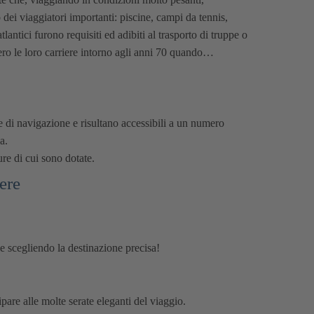
 dei viaggiatori importanti: piscine, campi da tennis,
ntici furono requisiti ed adibiti al trasporto di truppe o
sero le loro carriere intorno agli anni 70 quando…
 di navigazione e risultano accessibili a un numero
a.
re di cui sono dotate.
ere
e scegliendo la destinazione precisa!
pare alle molte serate eleganti del viaggio.