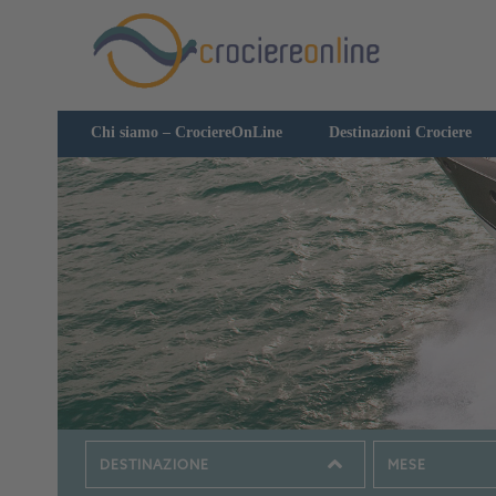
Chi siamo – CrociereOnLine
Destinazioni Crociere