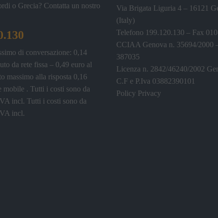
ordi o Grecia? Contatta un nostro
Via Brigata Liguria 4 – 16121 
(Italy)
Telefono 199.120.130 – Fax 01
0.130
CCIAA Genova n. 35694/2000
ssimo di conversazione: 0,14
387035
uto da rete fissa – 0,49 euro al
Licenza n. 2842/46240/2002 Ge
o massimo alla risposta 0,16
C.F e P.Iva 03882390101
e mobile . Tutti i costi sono da
Policy Privacy
IVA incl.
Tutti i costi sono da
IVA incl.