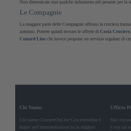
Non dimenticate mai qualche indumento più pesante per la se
Le Compagnie
La maggior parte delle Compagnie offrono la crociera transat
autunno. Potrete quindi trovare le offerte di
Costa Crociere
Cunard Line
che invece propone un servizio regolare di 
Chi Siamo
Ufficio P
Chi siamo CrociereOnLine Crociereonline è
Stai cercan
leader nell’intermediazione tra le migliori
e non sai s