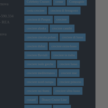
Celebrity Cruises
cemar
Compagnie
Genova
costa crociere
crociera di ferragosto
0-590.334
crociera di Pasqua
crociere
 – REA
crociere alaska
crociere caraibi
nova
crociere circolo polare
crociere di lusso
crociere dubai
crociere extra-lusso
crociere fluviali
crociere in italia
crociere isole greche
crociere lusso
crociere mediterraneo
crociere msc
crociere nord europa
crociere princess
crociere sui fiumi
crociere ultra lusso
cunard
Disney Cruise Line