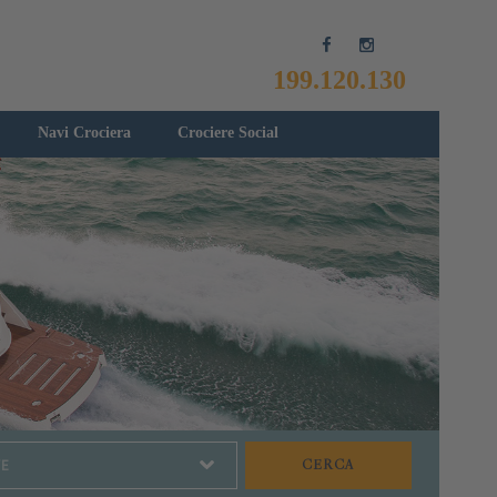
199.120.130
Navi Crociera
Crociere Social