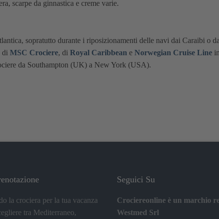
ra, scarpe da ginnastica e creme varie.
lantica, sopratutto durante i riposizionamenti delle navi dai Caraibi o 
, di
MSC Crociere
, di
Royal Caribbean
e
Norwegian Cruise Line
in
crociere da Southampton (UK) a New York (USA).
renotazione
Seguici Su
do la crociera per la tua vacanza
Crociereonline è un marchio re
cegliere tra Mediterraneo,
Westmed Srl