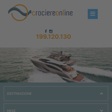
199.120.130
Chi siamo – CrociereOnLine
Destinazioni Crociere
Prenota crociere
News
Offerte crociere
Compagnie
Navi Crociera