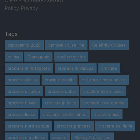
C.F e P.Iva 03882390101
Policy Privacy
Tags
capodanno 2026
carnival cruise line
Celebrity Cruises
cemar
Compagnie
costa crociere
crociera di ferragosto
crociera di Pasqua
crociere
crociere alaska
crociere caraibi
crociere circolo polare
crociere di lusso
crociere dubai
crociere extra-lusso
crociere fluviali
crociere in italia
crociere isole greche
crociere lusso
crociere mediterraneo
crociere msc
crociere nord europa
crociere princess
crociere sui fiumi
crociere ultra lusso
cunard
Disney Cruise Line