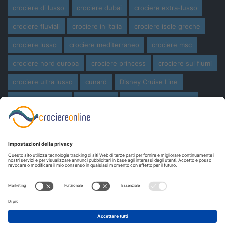
crociere di lusso
crociere dubai
crociere extra-lusso
crociere fluviali
crociere in italia
crociere isole greche
crociere lusso
crociere mediterraneo
crociere msc
crociere nord europa
crociere princess
crociere sui fiumi
crociere ultra lusso
cunard
Disney Cruise Line
expedition cruise
ferragosto
ferragosto in crociera
giro del mondo
miami
msc crociere
navi
navi crociera
navi in costruzione
Norwegian Cruise Line
oceania cruises
Pasqua
Pasqua in crociera
princess cruises
Royal Caribbean
Seabourn Cruises
Silversea
viaggio di nozze