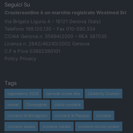
Seguici Su
Crociereonline è un marchio registrato Westmed Srl
Via Brigata Liguria 4 – 16121 Genova (Italy)
Telefono 199.120.130 – Fax 010-590.334
CCIAA Genova n. 35694/2000 – REA 387035
Licenza n. 2842/46240/2002 Genova
C.F e P.Iva 03882390101
Policy Privacy
Tags
capodanno 2026
carnival cruise line
Celebrity Cruises
cemar
Compagnie
costa crociere
crociera di ferragosto
crociera di Pasqua
crociere
crociere alaska
crociere caraibi
crociere circolo polare