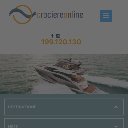
199.120.130
Chi siamo – CrociereOnLine
Destinazioni Crociere
Prenota crociere
News
Offerte crociere
Compagnie
Navi Crociera