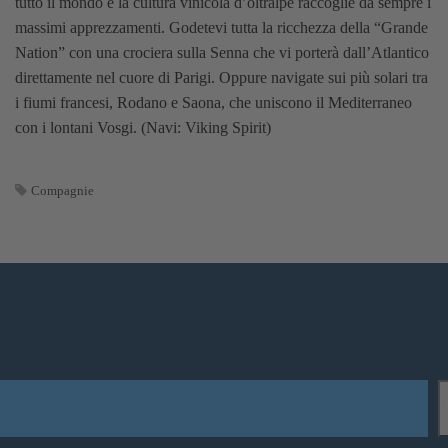
tutto il mondo e la cultura vinicola d’oltralpe raccoglie da sempre i
massimi apprezzamenti. Godetevi tutta la ricchezza della “Grande
Nation” con una crociera sulla Senna che vi porterà dall’Atlantico
direttamente nel cuore di Parigi. Oppure navigate sui più solari tra
i fiumi francesi, Rodano e Saona, che uniscono il Mediterraneo
con i lontani Vosgi. (Navi: Viking Spirit)
Compagnie