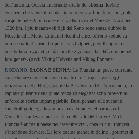
dell’umanità. Questa importante arteria del sistema fluviale
europeo, che viene alimentata da numerosi affluenti, misura, dalla
sorgente nelle Alpi Svizzere fino alla foce nel Mare del Nord ben
1320 km. I più incantevoli figli del Reno sono senza dubbio la
Mosella ed il Meno. Entrambi ricchi di anse, offrono vedute su
uno scenario di castelli superbi, vasti vigneti, pendii coperti da
boschi lussureggianti, città storiche e graziose località, uniche nel
loro genere. (navi: Viking Helvetia and Viking Fontane)
RODANO
, SAONA E SENNA:
La Francia: un paese con tante
sfaccettature come forse nessun altro in Europa. I paesaggi
mozzafiato della Borgogna, della Provenza e della Normandia; la
capitale pulsante della quale moda ed eleganza sono proverbiali;
un’eredità storica impareggiabile. Basti pensare alle svettanti
cattedrali gotiche, alla sontuosità esuberante del barocco di
Versailles e ai tesori incalcolabili delle sale del Louvre. Ma la
Francia è anche il paese del “savoir vivre”, cosa di cui i francesi
s’intendono davvero. La loro cucina manda in delirio i gourmet di