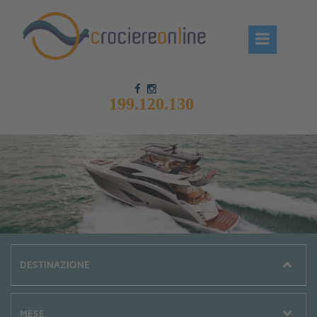
199.120.130
Chi siamo – CrociereOnLine
Destinazioni Crociere
Prenota crociere
News
Offerte crociere
Compagnie
Navi Crociera