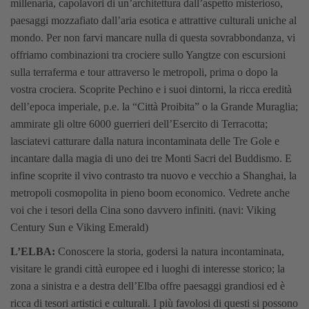
millenaria, capolavori di un’architettura dall’aspetto misterioso,
paesaggi mozzafiato dall’aria esotica e attrattive culturali uniche al
mondo. Per non farvi mancare nulla di questa sovrabbondanza, vi
offriamo combinazioni tra crociere sullo Yangtze con escursioni
sulla terraferma e tour attraverso le metropoli, prima o dopo la
vostra crociera. Scoprite Pechino e i suoi dintorni, la ricca eredità
dell’epoca imperiale, p.e. la “Città Proibita” o la Grande Muraglia;
ammirate gli oltre 6000 guerrieri dell’Esercito di Terracotta;
lasciatevi catturare dalla natura incontaminata delle Tre Gole e
incantare dalla magia di uno dei tre Monti Sacri del Buddismo. E
infine scoprite il vivo contrasto tra nuovo e vecchio a Shanghai, la
metropoli cosmopolita in pieno boom economico. Vedrete anche
voi che i tesori della Cina sono davvero infiniti. (navi: Viking
Century Sun e Viking Emerald)
L’ELBA:
Conoscere la storia, godersi la natura incontaminata,
visitare le grandi città europee ed i luoghi di interesse storico; la
zona a sinistra e a destra dell’Elba offre paesaggi grandiosi ed è
ricca di tesori artistici e culturali. I più favolosi di questi si possono