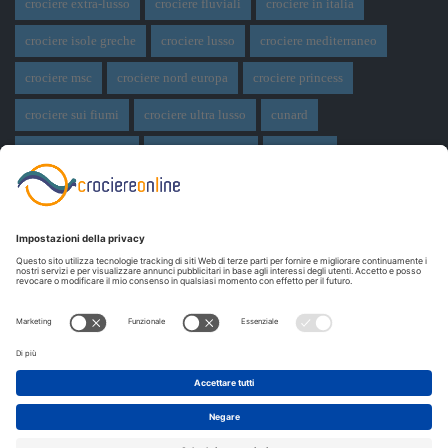
crociere extra-lusso
crociere fluviali
crociere in italia
crociere isole greche
crociere lusso
crociere mediterraneo
crociere msc
crociere nord europa
crociere princess
crociere sui fiumi
crociere ultra lusso
cunard
Disney Cruise Line
expedition cruise
ferragosto
ferragosto in crociera
giro del mondo
miami
msc crociere
navi
navi crociera
navi in costruzione
Norwegian Cruise Line
oceania cruises
Pasqua
Pasqua in crociera
princess cruises
Royal Caribbean
Seabourn Cruises
Silversea
viaggio di nozze