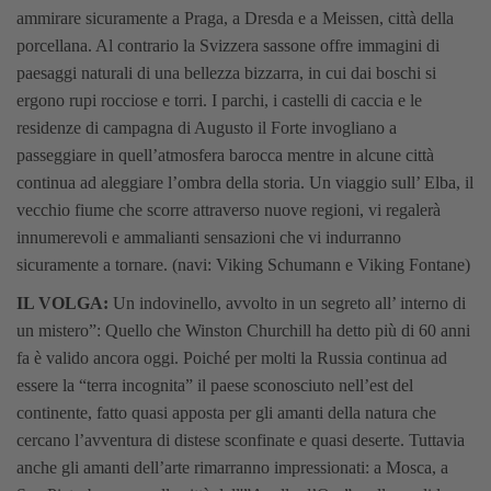
ammirare sicuramente a Praga, a Dresda e a Meissen, città della
porcellana. Al contrario la Svizzera sassone offre immagini di
paesaggi naturali di una bellezza bizzarra, in cui dai boschi si
ergono rupi rocciose e torri. I parchi, i castelli di caccia e le
residenze di campagna di Augusto il Forte invogliano a
passeggiare in quell’atmosfera barocca mentre in alcune città
continua ad aleggiare l’ombra della storia. Un viaggio sull’ Elba, il
vecchio fiume che scorre attraverso nuove regioni, vi regalerà
innumerevoli e ammalianti sensazioni che vi indurranno
sicuramente a tornare. (navi: Viking Schumann e Viking Fontane)
IL VOLGA:
Un indovinello, avvolto in un segreto all’ interno di
un mistero”: Quello che Winston Churchill ha detto più di 60 anni
fa è valido ancora oggi. Poiché per molti la Russia continua ad
essere la “terra incognita” il paese sconosciuto nell’est del
continente, fatto quasi apposta per gli amanti della natura che
cercano l’avventura di distese sconfinate e quasi deserte. Tuttavia
anche gli amanti dell’arte rimarranno impressionati: a Mosca, a