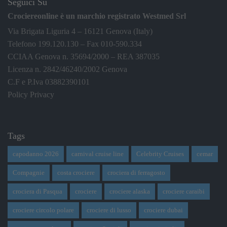
Seguici Su
Crociereonline è un marchio registrato Westmed Srl
Via Brigata Liguria 4 – 16121 Genova (Italy)
Telefono 199.120.130 – Fax 010-590.334
CCIAA Genova n. 35694/2000 – REA 387035
Licenza n. 2842/46240/2002 Genova
C.F e P.Iva 03882390101
Policy Privacy
Tags
capodanno 2026
carnival cruise line
Celebrity Cruises
cemar
Compagnie
costa crociere
crociera di ferragosto
crociera di Pasqua
crociere
crociere alaska
crociere caraibi
crociere circolo polare
crociere di lusso
crociere dubai