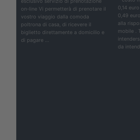
esclusivo servizio di prenotazione
0,14 euro
on-line Vi permetterà di prenotare il
0,49 eur
vostro viaggio dalla comoda
alla risp
poltrona di casa, di ricevere il
mobile . 
biglietto direttamente a domicilio e
intendersi
di pagare …
da intende