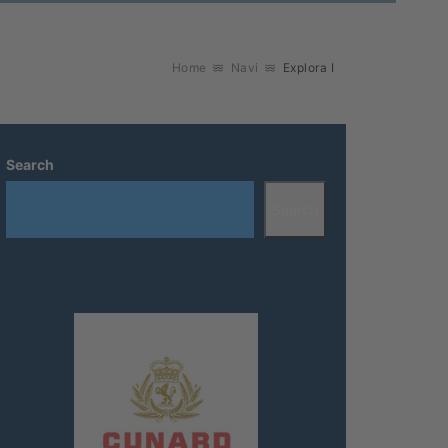
Home
Navi
Explora I
Search
Search