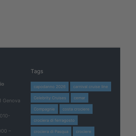
Tags
io
capodanno 2026
carnival cruise line
Celebrity Cruises
cemar
21 Genova
Compagnie
costa crociere
 010-
crociera di ferragosto
000 –
crociera di Pasqua
crociere