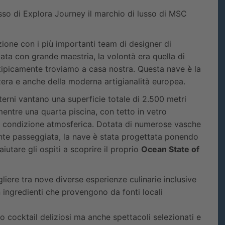
so di Explora Journey il marchio di lusso di MSC
azione con i più importanti team di designer di
ta con grande maestria, la volontà era quella di
e tipicamente troviamo a casa nostra. Questa nave è la
zzera e anche della moderna artigianalità europea.
sterni vantano una superficie totale di 2.500 metri
 mentre una quarta piscina, con tetto in vetro
siasi condizione atmosferica. Dotata di numerose vasche
onte passeggiata, la nave è stata progettata ponendo
iutare gli ospiti a scoprire il proprio
Ocean State of
gliere tra nove diverse esperienze culinarie inclusive
n ingredienti che provengono da fonti locali
lo cocktail deliziosi ma anche spettacoli selezionati e