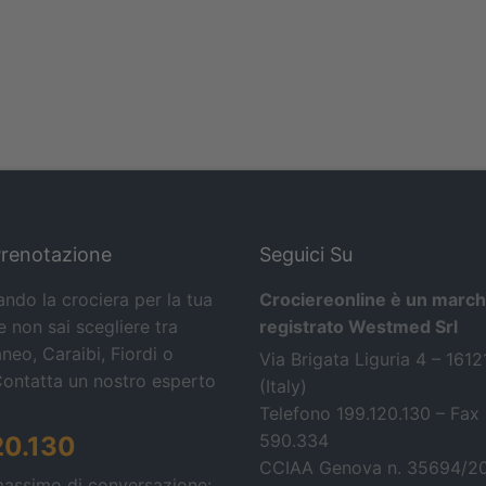
Prenotazione
Seguici Su
ando la crociera per la tua
Crociereonline è un march
 non sai scegliere tra
registrato Westmed Srl
neo, Caraibi, Fiordi o
Via Brigata Liguria 4 – 161
Contatta un nostro esperto
(Italy)
Telefono 199.120.130 – Fax
590.334
20.130
CCIAA Genova n. 35694/2
massimo di conversazione: