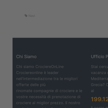
Navi
Chi Siamo
Ufficio 
Chi siamo CrociereOnLine
Stai cerc
Crociereonline è leader
vacanza e
nell’intermediazione tra le migliori
Mediterra
offerte delle più
Grecia? 
rinomate compagnie di crociere e le
al
vostre necessità di prenotazione di
199.1
crociere al miglior prezzo. Il nostro
* costo 