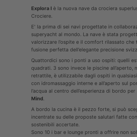
Explora I
è la nuova nave da crociera superlus
Crociere.
E' la prima di sei navi progettate in collabor
superyacht al mondo. La nave è stata progetta
valorizzare l’ospite e il comfort rilassato ch
fusione perfetta dell’elegante precisione svi
Quattordici sono i ponti a uso ospiti: quelli e
quadrati. 3 sono invece le piscine all’aperto,
retrattile, è utilizzabile dagli ospiti in qual
con idromassaggio interne e all’aperto sul p
l’acqua al centro dell’esperienza di bordo per a
Mind
.
A bordo la cucina è il pezzo forte, si può sce
incentrate su delle proposte salutari fatte co
sostenibili accertate.
Sono 10 i bar e lounge pronti a offrire non so