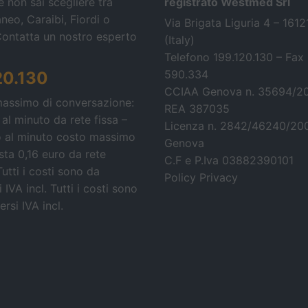
 non sai scegliere tra
registrato Westmed Srl
neo, Caraibi, Fiordi o
Via Brigata Liguria 4 – 161
Contatta un nostro esperto
(Italy)
Telefono 199.120.130 – Fax
590.334
20.130
CCIAA Genova n. 35694/2
massimo di conversazione:
REA 387035
 al minuto da rete fissa –
Licenza n. 2842/46240/20
o al minuto costo massimo
Genova
osta 0,16 euro da rete
C.F e P.Iva 03882390101
Tutti i costi sono da
Policy Privacy
 IVA incl.
Tutti i costi sono
rsi IVA incl.