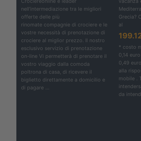
Crociereonline è leader
vacanza e
nell’intermediazione tra le migliori
Mediterra
offerte delle più
Grecia? 
rinomate compagnie di crociere e le
al
vostre necessità di prenotazione di
199.1
crociere al miglior prezzo. Il nostro
* costo 
esclusivo servizio di prenotazione
0,14 euro
on-line Vi permetterà di prenotare il
0,49 eur
vostro viaggio dalla comoda
alla risp
poltrona di casa, di ricevere il
mobile . 
biglietto direttamente a domicilio e
intendersi
di pagare …
da intende