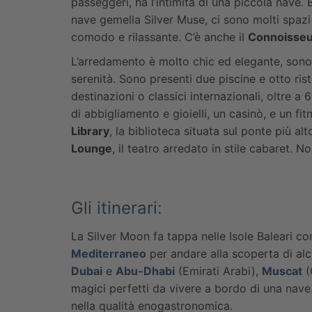
passeggeri, ha l’intimità di una piccola nave. 
nave gemella Silver Muse, ci sono molti spazi
comodo e rilassante. C’è anche il
Connoisseu
L’arredamento è molto chic ed elegante, sono 
serenità. Sono presenti due piscine e otto rist
destinazioni o classici internazionali, oltre 
di abbigliamento e gioielli, un casinò, e un fit
Library
, la biblioteca situata sul ponte più alt
Lounge
, il teatro arredato in stile cabaret. 
Gli itinerari:
La Silver Moon fa tappa nelle Isole Baleari con
Mediterraneo
per andare alla scoperta di alc
Dubai
e
Abu-Dhabi
(Emirati Arabi),
Muscat
(
magici perfetti da vivere a bordo di una nave. 
nella qualità enogastronomica.