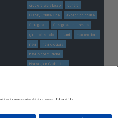
crociere ultra lusso
cunard
Disney Cruise Line
expedition cruise
ferragosto
ferragosto in crociera
giro del mondo
miami
msc crociere
navi
navi crociera
navi in costruzione
Norwegian Cruise Line
oceania cruises
Pasqua
Pasqua in crociera
princess cruises
Royal Caribbean
Seabourn Cruises
Silversea
viaggio di nozze