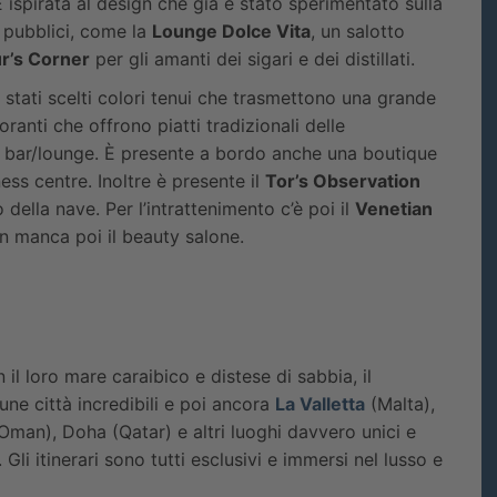
È ispirata al design che già è stato sperimentato sulla
 pubblici, come la
Lounge Dolce Vita
, un salotto
r’s Corner
per gli amanti dei sigari e dei distillati.
stati scelti colori tenui che trasmettono una grande
oranti che offrono piatti tradizionali delle
a 6 bar/lounge. È presente a bordo anche una boutique
ness centre. Inoltre è presente il
Tor’s Observation
o della nave. Per l’intrattenimento c’è poi il
Venetian
Non manca poi il beauty salone.
 il loro mare caraibico e distese di sabbia, il
une città incredibili e poi ancora
La Valletta
(Malta),
Oman), Doha (Qatar) e altri luoghi davvero unici e
Gli itinerari sono tutti esclusivi e immersi nel lusso e