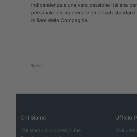
indipendenza e una vera passione italiana per
personale per mantenere gli elevati standard d
miliare della Compagnia.
Navi
Chi Siamo
Ufficio 
Chi siamo CrociereOnLine
Stai cerc