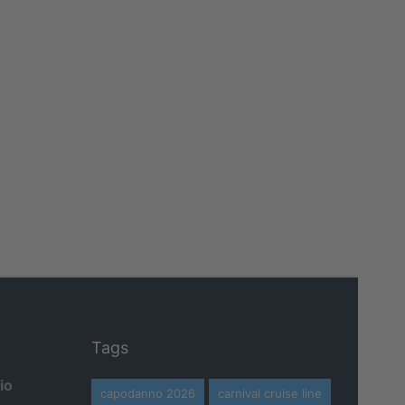
Tags
io
capodanno 2026
carnival cruise line