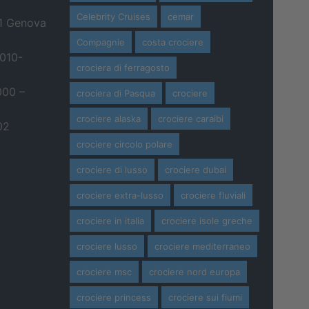
Celebrity Cruises
cemar
21 Genova
Compagnie
costa crociere
 010-
crociera di ferragosto
000 –
crociera di Pasqua
crociere
crociere alaska
crociere caraibi
02
crociere circolo polare
crociere di lusso
crociere dubai
crociere extra-lusso
crociere fluviali
crociere in italia
crociere isole greche
crociere lusso
crociere mediterraneo
crociere msc
crociere nord europa
crociere princess
crociere sui fiumi