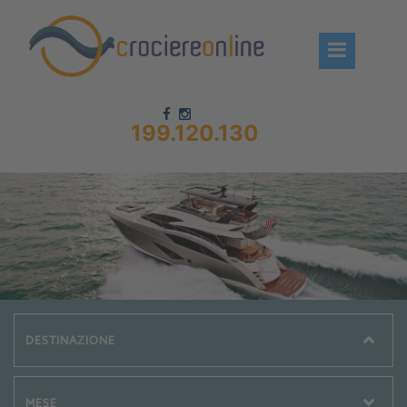
199.120.130
Chi siamo – CrociereOnLine
Destinazioni Crociere
Prenota crociere
News
Offerte crociere
Compagnie
Navi Crociera