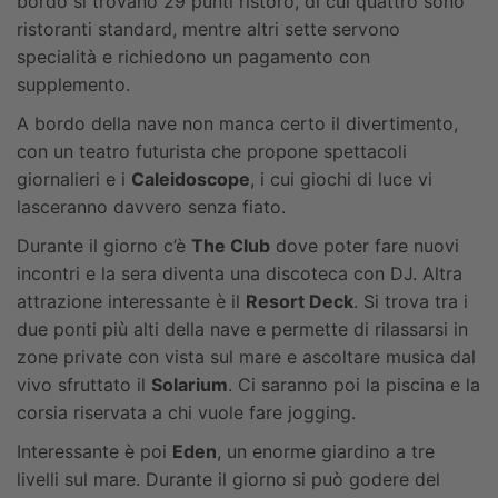
bordo si trovano 29 punti ristoro, di cui quattro sono
ristoranti standard, mentre altri sette servono
specialità e richiedono un pagamento con
supplemento.
A bordo della nave non manca certo il divertimento,
con un teatro futurista che propone spettacoli
giornalieri e i
Caleidoscope
, i cui giochi di luce vi
lasceranno davvero senza fiato.
Durante il giorno c’è
The Club
dove poter fare nuovi
incontri e la sera diventa una discoteca con DJ. Altra
attrazione interessante è il
Resort Deck
. Si trova tra i
due ponti più alti della nave e permette di rilassarsi in
zone private con vista sul mare e ascoltare musica dal
vivo sfruttato il
Solarium
. Ci saranno poi la piscina e la
corsia riservata a chi vuole fare jogging.
Interessante è poi
Eden
, un enorme giardino a tre
livelli sul mare. Durante il giorno si può godere del