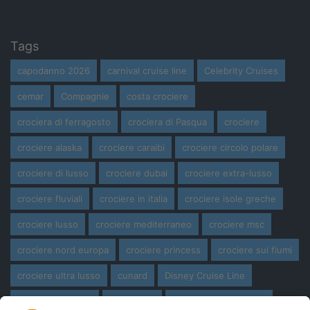
Tags
capodanno 2026
carnival cruise line
Celebrity Cruises
cemar
Compagnie
costa crociere
crociera di ferragosto
crociera di Pasqua
crociere
crociere alaska
crociere caraibi
crociere circolo polare
crociere di lusso
crociere dubai
crociere extra-lusso
crociere fluviali
crociere in italia
crociere isole greche
crociere lusso
crociere mediterraneo
crociere msc
crociere nord europa
crociere princess
crociere sui fiumi
crociere ultra lusso
cunard
Disney Cruise Line
expedition cruise
ferragosto
ferragosto in crociera