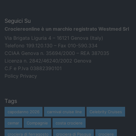
Seguici Su
Crociereonline è un marchio registrato Westmed Srl
Via Brigata Liguria 4 – 16121 Genova (Italy)
Telefono 199.120.130 – Fax 010-590.334
CCIAA Genova n. 35694/2000 – REA 387035
Licenza n. 2842/46240/2002 Genova
C.F e P.Iva 03882390101
Policy Privacy
Tags
capodanno 2026
carnival cruise line
Celebrity Cruises
cemar
Compagnie
costa crociere
crociera di ferragosto
crociera di Pasqua
crociere