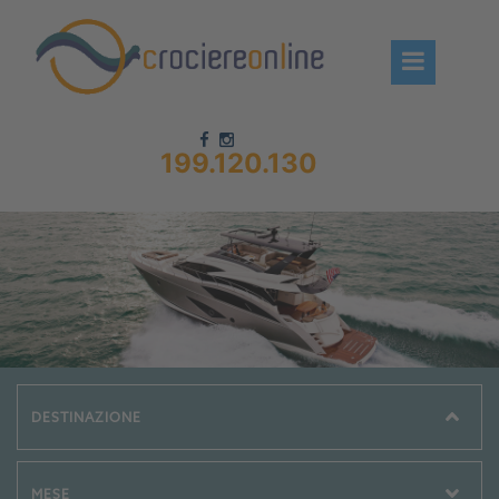
199.120.130
Chi siamo – CrociereOnLine
Destinazioni Crociere
Prenota crociere
News
Offerte crociere
Compagnie
Navi Crociera