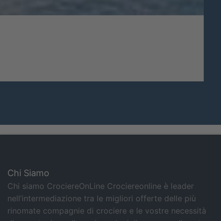
Chi Siamo
Chi siamo CrociereOnLine Crociereonline è leader
nell’intermediazione tra le migliori offerte delle più
rinomate compagnie di crociere e le vostre necessità