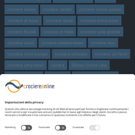
crociere alaska
crociere caraibi
crociere circolo polare
crociere di lusso
crociere dubai
crociere extra-lusso
crociere fluviali
crociere in italia
crociere isole greche
crociere lusso
crociere mediterraneo
crociere msc
crociere nord europa
crociere princess
crociere sui fiumi
crociere ultra lusso
cunard
Disney Cruise Line
expedition cruise
ferragosto
ferragosto in crociera
giro del mondo
miami
msc crociere
navi
navi crociera
navi in costruzione
Norwegian Cruise Line
oceania cruises
Pasqua
Pasqua in crociera
princess cruises
Royal Caribbean
Seabourn Cruises
Silversea
viaggio di nozze