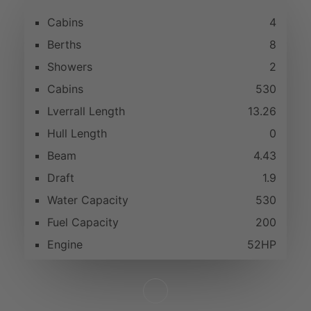
Cabins
4
Berths
8
Showers
2
Cabins
530
Lverrall Length
13.26
Hull Length
0
Beam
4.43
Draft
1.9
Water Capacity
530
Fuel Capacity
200
Engine
52HP