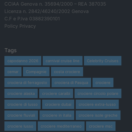
CCIAA Genova n. 35694/2000 – REA 387035
Licenza n. 2842/46240/2002 Genova
C.F e P.Iva 03882390101
Policy Privacy
Tags
capodanno 2026
carnival cruise line
Celebrity Cruises
cemar
Compagnie
costa crociere
crociera di ferragosto
crociera di Pasqua
crociere
crociere alaska
crociere caraibi
crociere circolo polare
crociere di lusso
crociere dubai
crociere extra-lusso
crociere fluviali
crociere in italia
crociere isole greche
crociere lusso
crociere mediterraneo
crociere msc