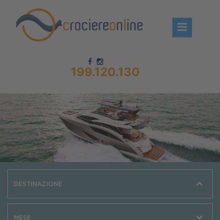
199.120.130
Chi siamo – CrociereOnLine
Destinazioni Crociere
Prenota crociere
News
Offerte crociere
Compagnie
Navi Crociera