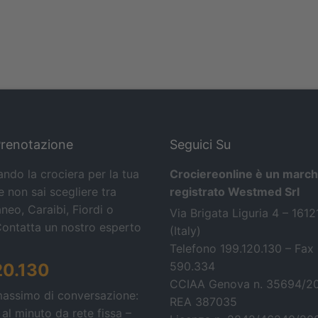
Prenotazione
Seguici Su
ando la crociera per la tua
Crociereonline è un march
 non sai scegliere tra
registrato Westmed Srl
neo, Caraibi, Fiordi o
Via Brigata Liguria 4 – 161
Contatta un nostro esperto
(Italy)
Telefono 199.120.130 – Fax
590.334
20.130
CCIAA Genova n. 35694/2
massimo di conversazione:
REA 387035
 al minuto da rete fissa –