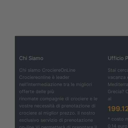
Chi Siamo
Ufficio 
Chi siamo CrociereOnLine
Stai cerc
Crociereonline è leader
vacanza e
nell’intermediazione tra le migliori
Mediterra
offerte delle più
Grecia? 
rinomate compagnie di crociere e le
al
vostre necessità di prenotazione di
199.1
crociere al miglior prezzo. Il nostro
* costo 
esclusivo servizio di prenotazione
0,14 euro
on-line Vi permetterà di prenotare il