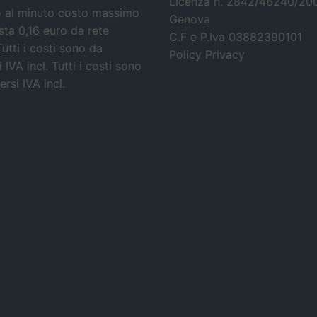
Licenza n. 2842/46240/20
o al minuto costo massimo
Genova
osta 0,16 euro da rete
C.F e P.Iva 03882390101
Tutti i costi sono da
Policy Privacy
 IVA incl.
Tutti i costi sono
rsi IVA incl.