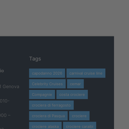
Tags
io
capodanno 2026
carnival cruise line
Celebrity Cruises
cemar
21 Genova
Compagnie
costa crociere
 010-
crociera di ferragosto
000 –
crociera di Pasqua
crociere
crociere alaska
crociere caraibi