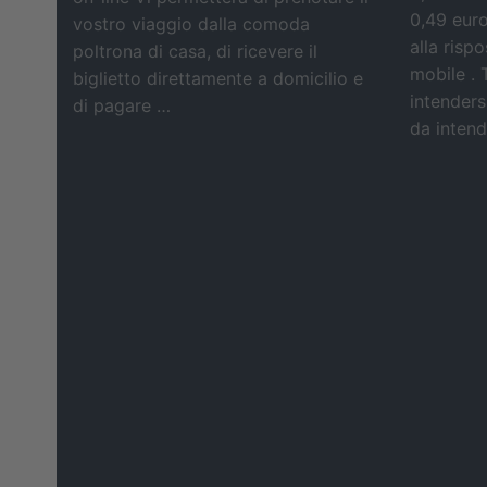
0,49 eur
vostro viaggio dalla comoda
alla risp
poltrona di casa, di ricevere il
mobile . 
biglietto direttamente a domicilio e
intendersi
di pagare …
da intende