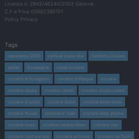
Licenza n. 2842/46240/2002 Genova
C.F e P.Iva 03882390101
Policy Privacy
Tags
capodanno 2026
carnival cruise line
Celebrity Cruises
cemar
Compagnie
costa crociere
crociera di ferragosto
crociera di Pasqua
crociere
crociere alaska
crociere caraibi
crociere circolo polare
crociere di lusso
crociere dubai
crociere extra-lusso
crociere fluviali
crociere in italia
crociere isole greche
crociere lusso
crociere mediterraneo
crociere msc
crociere nord europa
crociere princess
crociere sui fiumi