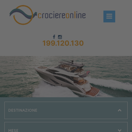
199.120.130
Chi siamo – CrociereOnLine
Destinazioni Crociere
Prenota crociere
News
Offerte crociere
Compagnie
Navi Crociera