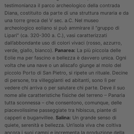
testimonianza il parco archeologico della contrada
Diana, costituito da parte di una struttura muraria e da
una torre greca del V sec. a.C. Nel museo
archeologico eoliano si può ammirare il “gruppo di
Lipari” (ca. 320-300 a. C.), vasi caratterizzati
dall’abbondante uso di colori vivaci (rosso, azzurro,
verde, giallo, bianco).
Panarea:
La più piccola delle
Eolie ma per fascino e bellezza è davvero unica. Ogni
volta che una nave o un aliscafo giunge al molo del
piccolo Porto di San Pietro, si ripete un rituale. Decine
di persone, tra villeggianti ed abitanti, sono lì per
vedere chi arriva o per salutare chi parte. Deve il suo
nome alle caratteristiche fisiche del terreno – Panaria
tutta sconnessa – che consentono, comunque, delle
piacevolissime passeggiate tra hibiscus, piante di
capperi e buganvillee.
Salina:
Un grande senso di
quiete, serenità e bellezza. Un’isola viva che coltiva
ancora i suoi campi e incrementa la produzione della