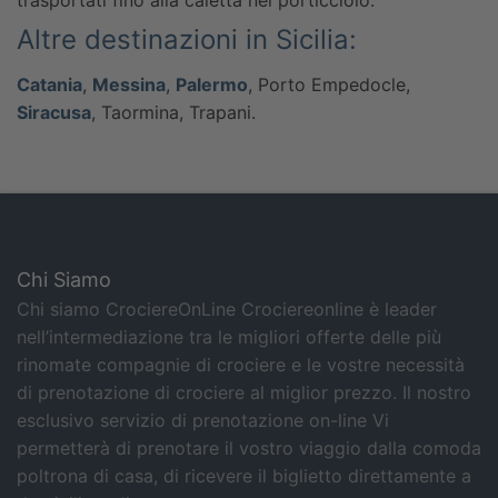
trasportati fino alla caletta nel porticciolo.
Altre destinazioni in Sicilia:
Catania
,
Messina
,
Palermo
, Porto Empedocle,
Siracusa
, Taormina, Trapani.
Chi Siamo
Chi siamo CrociereOnLine Crociereonline è leader
nell’intermediazione tra le migliori offerte delle più
rinomate compagnie di crociere e le vostre necessità
di prenotazione di crociere al miglior prezzo. Il nostro
esclusivo servizio di prenotazione on-line Vi
permetterà di prenotare il vostro viaggio dalla comoda
poltrona di casa, di ricevere il biglietto direttamente a