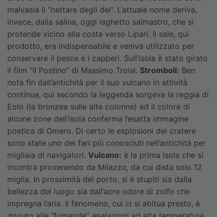
malvasia il “nettare degli dei”. L’attuale nome deriva,
invece, dalla salina, oggi laghetto salmastro, che si
protende vicino alla costa verso Lipari. Il sale, qui
prodotto, era indispensabile e veniva utilizzato per
conservare il pesce e i capperi. Sull’isola è stato girato
il film “II Postino” di Massimo Troisi.
Stromboli:
Ben
nota fin dall’antichità per il suo vulcano in attività
continua, qui secondo la leggenda sorgeva la reggia di
Eolo (la bronzea sulle alte colonne) ed il colore di
alcune zone dell’isola conferma l’esatta immagine
poetica di Omero. Di certo le esplosioni del cratere
sono state uno dei fari più conosciuti nell’antichità per
migliaia di navigatori.
Vulcano:
è la prima isola che si
incontra provenendo da Milazzo, da cui dista solo 12
miglia. In prossimità del porto, si è stupiti sia dalla
bellezza del luogo sia dall’acre odore di zolfo che
impregna l’aria. Il fenomeno, cui ci si abitua presto, è
dovuto alle “fumarole”, esalazioni ad alta temperatura