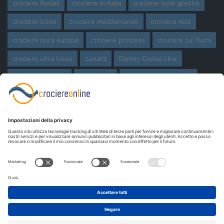
crociere fluviali
crociere in italia
crociere isole greche
crociere lusso
crociere mediterraneo
crociere msc
crociere nord europa
crociere princess
crociere sui fiumi
crociere ultra lusso
cunard
Disney Cruise Line
expedition cruise
ferragosto
ferragosto in crociera
giro del mondo
miami
msc crociere
navi
navi crociera
navi in costruzione
Norwegian Cruise Line
oceania cruises
Pasqua
Pasqua in crociera
princess cruises
Royal Caribbean
Seabourn Cruises
Silversea
viaggio di nozze