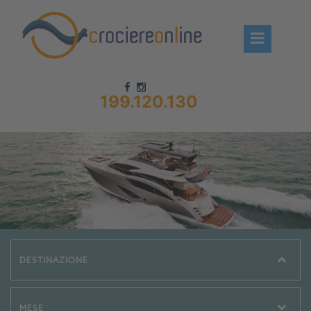
199.120.130
Chi siamo – CrociereOnLine
Destinazioni Crociere
Prenota crociere
News
Offerte crociere
Compagnie
Navi Crociera