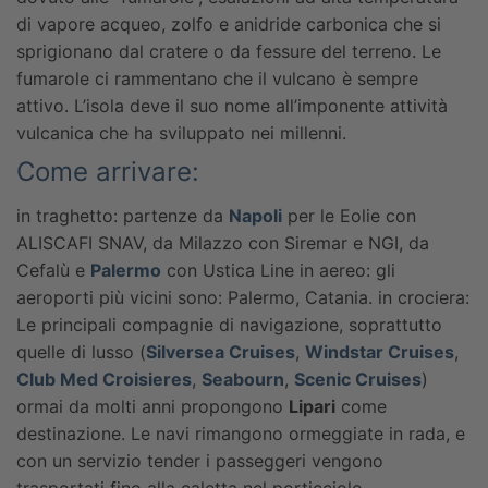
di vapore acqueo, zolfo e anidride carbonica che si
sprigionano dal cratere o da fessure del terreno. Le
fumarole ci rammentano che il vulcano è sempre
attivo. L’isola deve il suo nome all’imponente attività
vulcanica che ha sviluppato nei millenni.
Come arrivare:
in traghetto: partenze da
Napoli
per le Eolie con
ALISCAFI SNAV, da Milazzo con Siremar e NGI, da
Cefalù e
Palermo
con Ustica Line
in aereo: gli
aeroporti più vicini sono: Palermo, Catania.
in crociera:
Le principali compagnie di navigazione, soprattutto
quelle di lusso (
Silversea Cruises
,
Windstar Cruises
,
Club Med Croisieres
,
Seabourn
,
Scenic Cruises
)
ormai da molti anni propongono
Lipari
come
destinazione. Le navi rimangono ormeggiate in rada, e
con un servizio tender i passeggeri vengono