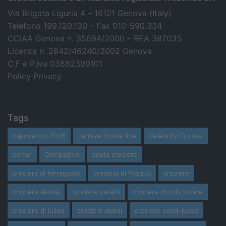
Via Brigata Liguria 4 – 16121 Genova (Italy)
Telefono 199.120.130 – Fax 010-590.334
CCIAA Genova n. 35694/2000 – REA 387035
Licenza n. 2842/46240/2002 Genova
C.F e P.Iva 03882390101
Policy Privacy
Tags
capodanno 2026
carnival cruise line
Celebrity Cruises
cemar
Compagnie
costa crociere
crociera di ferragosto
crociera di Pasqua
crociere
crociere alaska
crociere caraibi
crociere circolo polare
crociere di lusso
crociere dubai
crociere extra-lusso