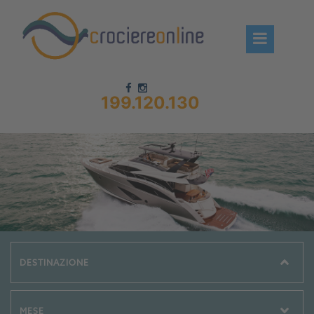
199.120.130
Chi siamo – CrociereOnLine
Destinazioni Crociere
Prenota crociere
News
Offerte crociere
Compagnie
Navi Crociera