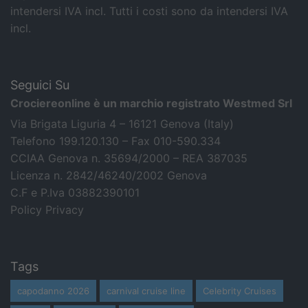
intendersi IVA incl.
Tutti i costi sono da intendersi IVA
incl.
Seguici Su
Crociereonline è un marchio registrato Westmed Srl
Via Brigata Liguria 4 – 16121 Genova (Italy)
Telefono 199.120.130 – Fax 010-590.334
CCIAA Genova n. 35694/2000 – REA 387035
Licenza n. 2842/46240/2002 Genova
C.F e P.Iva 03882390101
Policy Privacy
Tags
capodanno 2026
carnival cruise line
Celebrity Cruises