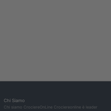
Chi Siamo
Chi siamo CrociereOnLine Crociereonline è leader