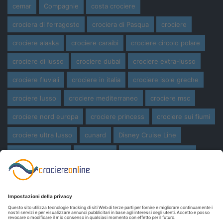
cemar
Compagnie
costa crociere
crociera di ferragosto
crociera di Pasqua
crociere
crociere alaska
crociere caraibi
crociere circolo polare
crociere di lusso
crociere dubai
crociere extra-lusso
crociere fluviali
crociere in italia
crociere isole greche
crociere lusso
crociere mediterraneo
crociere msc
crociere nord europa
crociere princess
crociere sui fiumi
crociere ultra lusso
cunard
Disney Cruise Line
expedition cruise
ferragosto
ferragosto in crociera
giro del mondo
miami
msc crociere
navi
navi crociera
navi in costruzione
Norwegian Cruise Line
oceania cruises
Pasqua
Pasqua in crociera