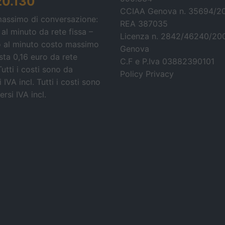
20.130
CCIAA Genova n. 35694/2
massimo di conversazione:
REA 387035
 al minuto da rete fissa –
Licenza n. 2842/46240/20
o al minuto costo massimo
Genova
osta 0,16 euro da rete
C.F e P.Iva 03882390101
Tutti i costi sono da
Policy Privacy
 IVA incl.
Tutti i costi sono
rsi IVA incl.