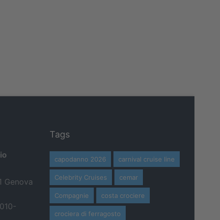
Tags
io
capodanno 2026
carnival cruise line
Celebrity Cruises
cemar
21 Genova
Compagnie
costa crociere
 010-
crociera di ferragosto