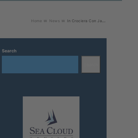
In Crociera Con Jannik Sinner
Home
News
Search
Search