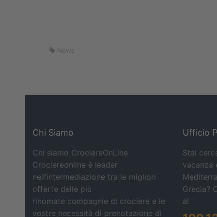
News
Chi Siamo
Ufficio 
Chi siamo CrociereOnLine
Stai cerc
Crociereonline è leader
vacanza e
nell’intermediazione tra le migliori
Mediterra
offerte delle più
Grecia? 
rinomate compagnie di crociere e le
al
vostre necessità di prenotazione di