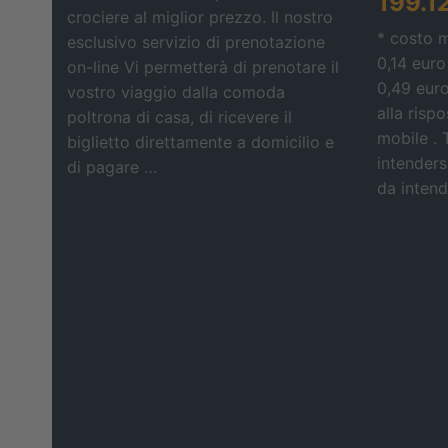
199.1
crociere al miglior prezzo. Il nostro
* costo 
esclusivo servizio di prenotazione
0,14 euro
on-line Vi permetterà di prenotare il
0,49 eur
vostro viaggio dalla comoda
alla risp
poltrona di casa, di ricevere il
mobile . 
biglietto direttamente a domicilio e
intendersi
di pagare …
da intende