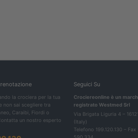
Prenotazione
Seguici Su
ando la crociera per la tua
Crociereonline è un march
 non sai scegliere tra
registrato Westmed Srl
neo, Caraibi, Fiordi o
Via Brigata Liguria 4 – 161
Contatta un nostro esperto
(Italy)
Telefono 199.120.130 – Fax
590.334