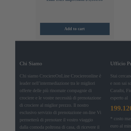
Add to cart
Chi Siamo
Ufficio P
Chi siamo CrociereOnLine Crociereonline è
Stai cercan
leader nell’intermediazione tra le migliori
e non sai s
offerte delle più rinomate compagnie di
Caraibi, Fi
crociere e le vostre necessità di prenotazione
esperto al
di crociere al miglior prezzo. Il nostro
199.12
esclusivo servizio di prenotazione on-line Vi
* costo ma
permetterà di prenotare il vostro viaggio
euro al min
dalla comoda poltrona di casa, di ricevere il