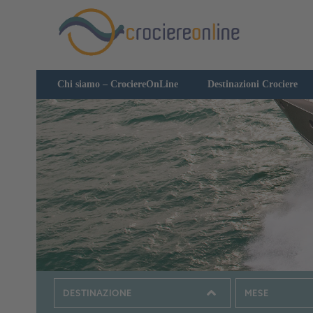
Chi siamo – CrociereOnLine
Destinazioni Crociere