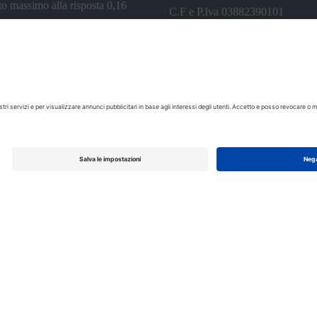
o massimo alla risposta 0,16
C.F e P.Iva 03882390101
e mobile . Tutti i costi sono da
Policy Privacy
IVA incl.
Tutti i costi sono da
IVA incl.