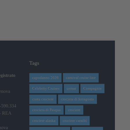
Tags
gistrato
capodanno 2026
carnival cruise line
Celebrity Cruises
cemar
Compagnie
Genova
costa crociere
crociera di ferragosto
0-590.334
crociera di Pasqua
crociere
 – REA
crociere alaska
crociere caraibi
nova