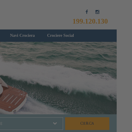
199.120.130
Navi Crociera
Crociere Social