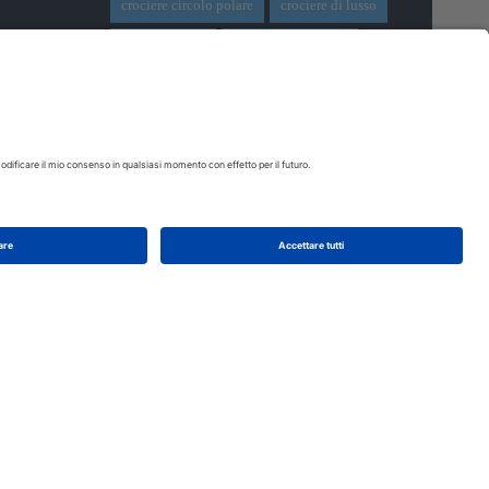
crociere circolo polare
crociere di lusso
crociere dubai
crociere extra-lusso
crociere fluviali
crociere in italia
crociere isole greche
crociere lusso
crociere mediterraneo
crociere msc
crociere nord europa
crociere princess
crociere sui fiumi
crociere ultra lusso
cunard
Disney Cruise Line
expedition cruise
ferragosto
ferragosto in crociera
giro del mondo
miami
msc crociere
navi
navi crociera
navi in costruzione