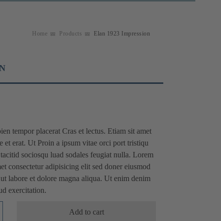
Home
Products
Elan 1923 Impression
N
en tempor placerat Cras et lectus. Etiam sit amet
 et erat. Ut Proin a ipsum vitae orci port tristiqu
tacitid sociosqu luad sodales feugiat nulla. Lorem
et consectetur adipisicing elit sed doner eiusmod
 ut labore et dolore magna aliqua. Ut enim denim
d exercitation.
Add to cart