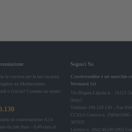
renotazione
Seguici Su
do la crociera per la tua vacanza
Crociereonline è un marchio re
cegliere tra Mediterraneo,
Westmed Srl
ordi o Grecia? Contatta un nostro
Via Brigata Liguria 4 – 16121 
(Italy)
Telefono 199.120.130 – Fax 01
0.130
CCIAA Genova n. 35694/2000
ssimo di conversazione: 0,14
387035
uto da rete fissa – 0,49 euro al
Licenza n. 2842/46240/2002 Ge