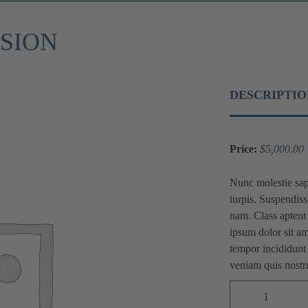
SSION
DESCRIPTIO
Price:
$
5,000.00
Nunc molestie sapi
turpis. Suspendisse
nam. Class aptent 
ipsum dolor sit am
tempor incididunt
veniam quis nostru
Elan
1923