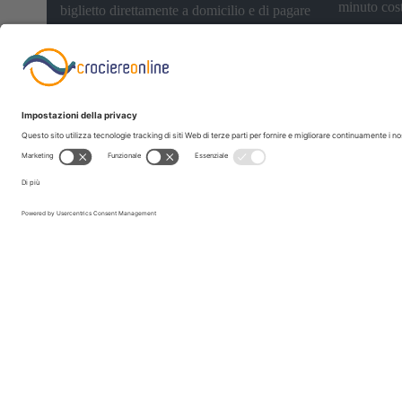
minuto cost
biglietto direttamente a domicilio e di pagare
euro da ret
…
intendersi 
intendersi 