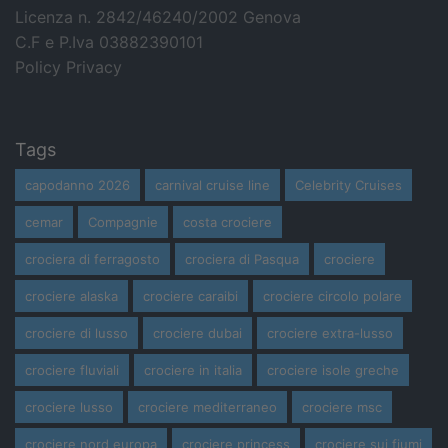
Licenza n. 2842/46240/2002 Genova
C.F e P.Iva 03882390101
Policy Privacy
Tags
capodanno 2026
carnival cruise line
Celebrity Cruises
cemar
Compagnie
costa crociere
crociera di ferragosto
crociera di Pasqua
crociere
crociere alaska
crociere caraibi
crociere circolo polare
crociere di lusso
crociere dubai
crociere extra-lusso
crociere fluviali
crociere in italia
crociere isole greche
crociere lusso
crociere mediterraneo
crociere msc
crociere nord europa
crociere princess
crociere sui fiumi