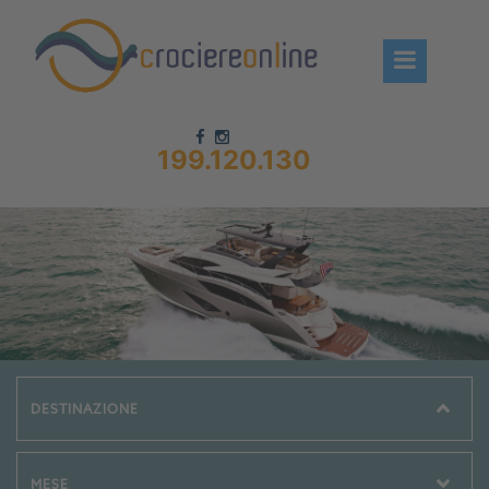
199.120.130
Chi siamo – CrociereOnLine
Destinazioni Crociere
Prenota crociere
News
Offerte crociere
Compagnie
Navi Crociera