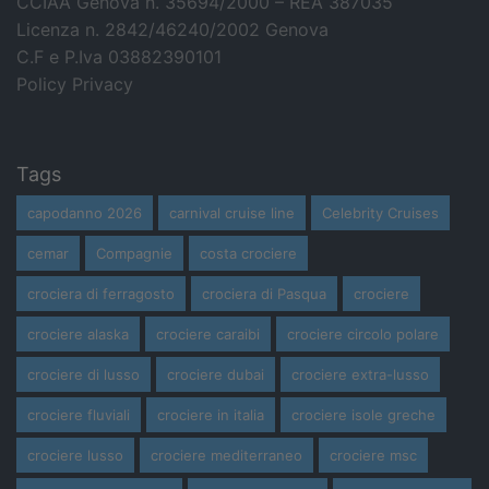
CCIAA Genova n. 35694/2000 – REA 387035
Licenza n. 2842/46240/2002 Genova
C.F e P.Iva 03882390101
Policy Privacy
Tags
capodanno 2026
carnival cruise line
Celebrity Cruises
cemar
Compagnie
costa crociere
crociera di ferragosto
crociera di Pasqua
crociere
crociere alaska
crociere caraibi
crociere circolo polare
crociere di lusso
crociere dubai
crociere extra-lusso
crociere fluviali
crociere in italia
crociere isole greche
crociere lusso
crociere mediterraneo
crociere msc