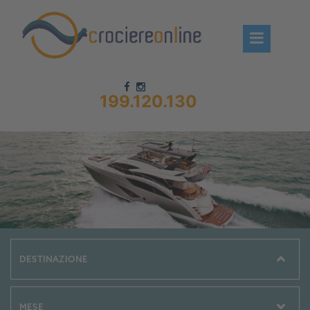
199.120.130
Chi siamo – CrociereOnLine
Destinazioni Crociere
Prenota crociere
News
Offerte crociere
Compagnie
Navi Crociera