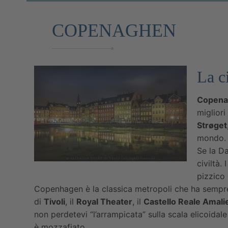
COPENAGHEN
La c
Copena
migliori
Strøget
mondo.
Se la Da
civiltà.
pizzico 
Copenhagen è la classica metropoli che ha sempre 
di
Tivoli
, il
Royal Theater
, il
Castello Reale Amal
non perdetevi “l’arrampicata” sulla scala elicoidale
è mozzafiato.