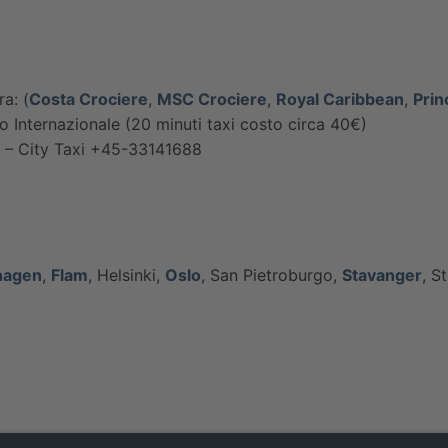
ra: (
Costa Crociere
,
MSC Crociere
,
Royal Caribbean
,
Prin
to Internazionale (20 minuti taxi costo circa 40€)
 – City Taxi +45-33141688
hagen
,
Flam
, Helsinki,
Oslo
, San Pietroburgo,
Stavanger
, S