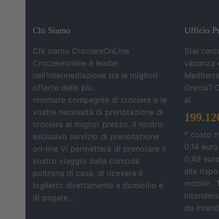
Chi Siamo
Ufficio P
Chi siamo CrociereOnLine
Stai cerc
Crociereonline è leader
vacanza e
nell’intermediazione tra le migliori
Mediterra
offerte delle più
Grecia? 
rinomate compagnie di crociere e le
al
vostre necessità di prenotazione di
199.12
crociere al miglior prezzo. Il nostro
* costo 
esclusivo servizio di prenotazione
0,14 euro
on-line Vi permetterà di prenotare il
0,49 eur
vostro viaggio dalla comoda
alla risp
poltrona di casa, di ricevere il
mobile . 
biglietto direttamente a domicilio e
intendersi
di pagare …
da intende