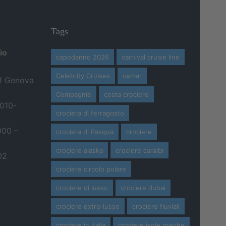
Tags
io
capodanno 2026
carnival cruise line
Celebrity Cruises
cemar
21 Genova
Compagnie
costa crociere
 010-
crociera di ferragosto
000 –
crociera di Pasqua
crociere
crociere alaska
crociere caraibi
02
crociere circolo polare
crociere di lusso
crociere dubai
crociere extra-lusso
crociere fluviali
crociere in italia
crociere isole greche