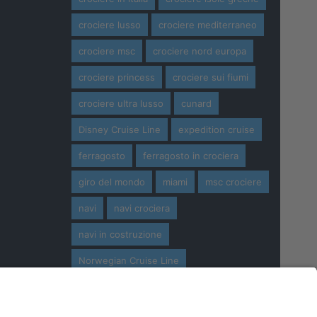
crociere lusso
crociere mediterraneo
crociere msc
crociere nord europa
crociere princess
crociere sui fiumi
crociere ultra lusso
cunard
Disney Cruise Line
expedition cruise
ferragosto
ferragosto in crociera
giro del mondo
miami
msc crociere
navi
navi crociera
navi in costruzione
Norwegian Cruise Line
oceania cruises
Pasqua
Pasqua in crociera
princess cruises