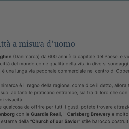
ittà a misura d’uomo
ghen
(Danimarca) da 600 anni è la capitale del Paese, e v
 città del mondo come qualità della vita in diversi sondaggi i
, è una lunga via pedonale commerciale nel centro di Copenag
nimarca è il regno della ragione, come dice il detto, allor
 I suoi abitanti le praticano entrambe, sia tra di loro che con
di vivacità.
qualcosa da offrire per tutti i gusti, potete trovare attra
ienborg
con le
Guardie Reali
, il
Carlsberg Brewery
e molto 
 esterna della “
Church of our Savior
” stile barocco costruit