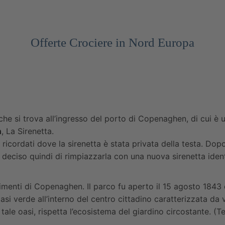
Offerte Crociere in Nord Europa
che si trova all’ingresso del porto di Copenaghen, di cui è 
n
, La Sirenetta.
 e ricordati dove la sirenetta è stata privata della testa. Dop
 è deciso quindi di rimpiazzarla con una nuova sirenetta ide
enti di Copenaghen. Il parco fu aperto il 15 agosto 1843 ed
si verde all’interno del centro cittadino caratterizzata da v
 tale oasi, rispetta l’ecosistema del giardino circostante. (