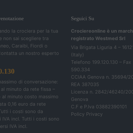
renotazione
Seguici Su
ando la crociera per la tua
Crociereonline è un march
 non sai scegliere tra
registrato Westmed Srl
neo, Caraibi, Fiordi o
Via Brigata Liguria 4 – 161
Contatta un nostro esperto
(Italy)
Telefono 199.120.130 – Fax
590.334
0.130
CCIAA Genova n. 35694/2
massimo di conversazione:
REA 387035
 al minuto da rete fissa –
Licenza n. 2842/46240/20
o al minuto costo massimo
Genova
osta 0,16 euro da rete
C.F e P.Iva 03882390101
Tutti i costi sono da
Policy Privacy
 IVA incl.
Tutti i costi sono
rsi IVA incl.