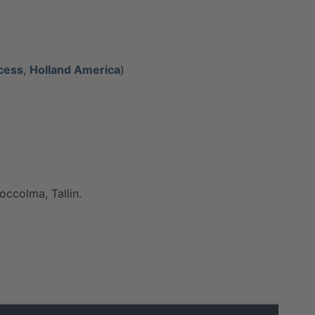
cess
,
Holland America
)
toccolma, Tallin.