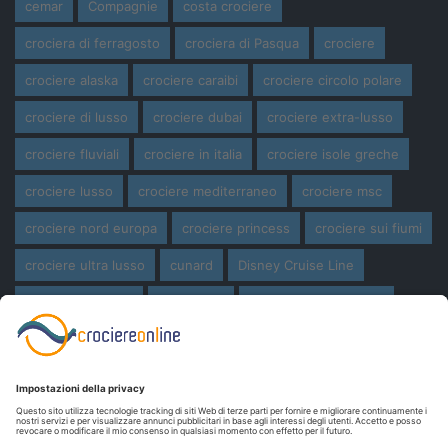
cemar
Compagnie
costa crociere
crociera di ferragosto
crociera di Pasqua
crociere
crociere alaska
crociere caraibi
crociere circolo polare
crociere di lusso
crociere dubai
crociere extra-lusso
crociere fluviali
crociere in italia
crociere isole greche
crociere lusso
crociere mediterraneo
crociere msc
crociere nord europa
crociere princess
crociere sui fiumi
crociere ultra lusso
cunard
Disney Cruise Line
expedition cruise
ferragosto
ferragosto in crociera
giro del mondo
miami
msc crociere
navi
navi crociera
navi in costruzione
Norwegian Cruise Line
oceania cruises
Pasqua
Pasqua in crociera