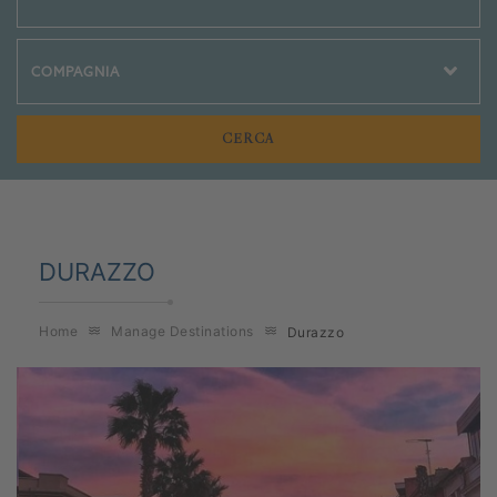
Crociere Social
DURAZZO
Home
Manage Destinations
Durazzo