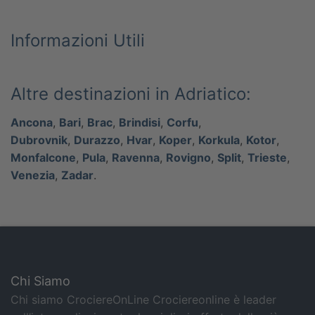
Informazioni Utili
Altre destinazioni in Adriatico:
Ancona
,
Bari
,
Brac
,
Brindisi
,
Corfu
,
Dubrovnik
,
Durazzo
,
Hvar
,
Koper
,
Korkula
,
Kotor
,
Monfalcone
,
Pula
,
Ravenna
,
Rovigno
,
Split
,
Trieste
,
Venezia
,
Zadar
.
Chi Siamo
Chi siamo CrociereOnLine Crociereonline è leader