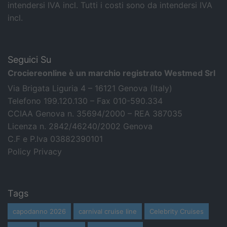
intendersi IVA incl.
Tutti i costi sono da intendersi IVA
incl.
Seguici Su
Crociereonline è un marchio registrato Westmed Srl
Via Brigata Liguria 4 – 16121 Genova (Italy)
Telefono 199.120.130 – Fax 010-590.334
CCIAA Genova n. 35694/2000 – REA 387035
Licenza n. 2842/46240/2002 Genova
C.F e P.Iva 03882390101
Policy Privacy
Tags
capodanno 2026
carnival cruise line
Celebrity Cruises