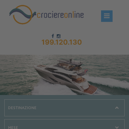
199.120.130
Chi siamo – CrociereOnLine
Destinazioni Crociere
Prenota crociere
News
Offerte crociere
Compagnie
Navi Crociera