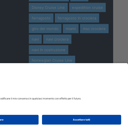
Disney Cruise Line
expedition cruise
ferragosto
ferragosto in crociera
giro del mondo
miami
msc crociere
navi
navi crociera
navi in costruzione
Norwegian Cruise Line
oceania cruises
Pasqua
Pasqua in crociera
princess cruises
Royal Caribbean
Seabourn Cruises
Silversea
viaggio di nozze