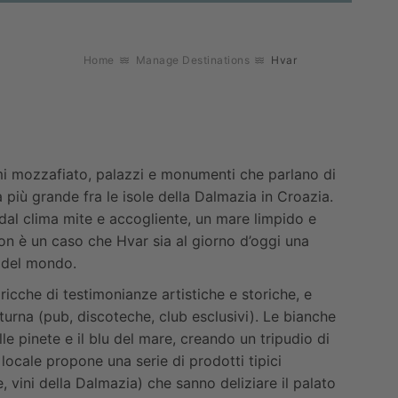
Home
Manage Destinations
Hvar
ami mozzafiato, palazzi e monumenti che parlano di
a più grande fra le isole della Dalmazia in Croazia.
 dal clima mite e accogliente, un mare limpido e
 non è un caso che Hvar sia al giorno d’oggi una
e del mondo.
 ricche di testimonianze artistiche e storiche, e
tturna (pub, discoteche, club esclusivi). Le bianche
e pinete e il blu del mare, creando un tripudio di
a locale propone una serie di prodotti tipici
re, vini della Dalmazia) che sanno deliziare il palato