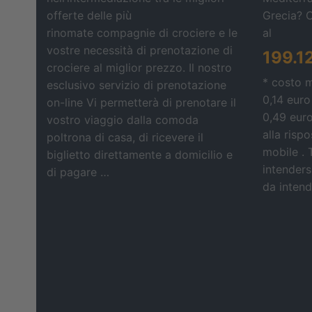
offerte delle più
Grecia? 
rinomate compagnie di crociere e le
al
vostre necessità di prenotazione di
199.1
crociere al miglior prezzo. Il nostro
* costo 
esclusivo servizio di prenotazione
0,14 euro
on-line Vi permetterà di prenotare il
0,49 eur
vostro viaggio dalla comoda
alla risp
poltrona di casa, di ricevere il
mobile . 
biglietto direttamente a domicilio e
intendersi
di pagare …
da intende