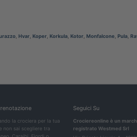
urazzo
,
Hvar
,
Koper
,
Korkula
,
Kotor
,
Monfalcone
,
Pula
,
Ra
Prenotazione
Seguici Su
ando la crociera per la tua
Crociereonline è un march
 non sai scegliere tra
registrato Westmed Srl
neo, Caraibi, Fiordi o