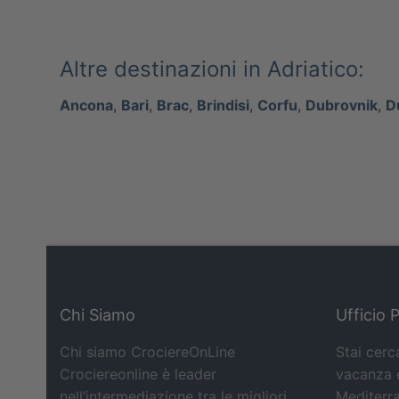
Altre destinazioni in Adriatico:
Ancona
,
Bari
,
Brac
,
Brindisi
,
Corfu
,
Dubrovnik
,
D
Chi Siamo
Ufficio 
Chi siamo CrociereOnLine
Stai cerc
Crociereonline è leader
vacanza e
nell’intermediazione tra le migliori
Mediterra