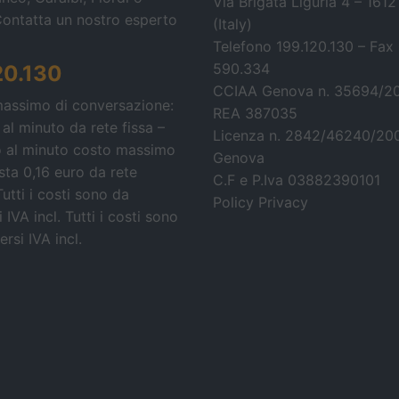
Via Brigata Liguria 4 – 161
Contatta un nostro esperto
(Italy)
Telefono 199.120.130 – Fax
590.334
20.130
CCIAA Genova n. 35694/2
massimo di conversazione:
REA 387035
 al minuto da rete fissa –
Licenza n. 2842/46240/20
o al minuto costo massimo
Genova
osta 0,16 euro da rete
C.F e P.Iva 03882390101
Tutti i costi sono da
Policy Privacy
 IVA incl.
Tutti i costi sono
rsi IVA incl.