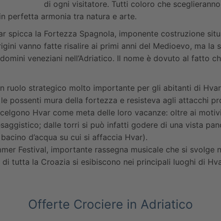
di ogni visitatore. Tutti coloro che sceglieran
in perfetta armonia tra natura e arte.
Hvar spicca la Fortezza Spagnola, imponente costruzione situa
ini vanno fatte risalire ai primi anni del Medioevo, ma la st
 domini veneziani nell’Adriatico. Il nome è dovuto al fatto c
un ruolo strategico molto importante per gli abitanti di Hvar
ra le possenti mura della fortezza e resisteva agli attacchi 
celgono Hvar come meta delle loro vacanze: oltre ai motivi s
esaggistico; dalle torri si può infatti godere di una vista p
l bacino d’acqua su cui si affaccia Hvar).
er Festival, importante rassegna musicale che si svolge nei 
di tutta la Croazia si esibiscono nei principali luoghi di Hva
Offerte Crociere in Adriatico