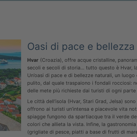
Oasi di pace e bellezza
Hvar
(Croazia), offre acque cristalline, panor
secoli e secoli di storia… tutto questo è Hvar, l
Un’oasi di pace e di bellezze naturali, un luogo
pulito, dal quale traspaiono i fondali rocciosi:
delle mete più richieste dai turisti di ogni part
Le città dell’isola (Hvar, Stari Grad, Jelsa) sono
offrono ai turisti un’intensa e piacevole vita no
spiagge fungono da spartiacque tra il verde dell
colori che allieta la vista. Infine, la gastronomi
(grigliate di pesce, piatti a base di frutti di ma