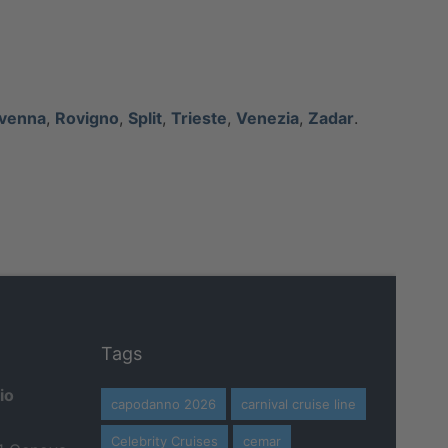
venna
,
Rovigno
,
Split
,
Trieste
,
Venezia
,
Zadar
.
Tags
io
capodanno 2026
carnival cruise line
Celebrity Cruises
cemar